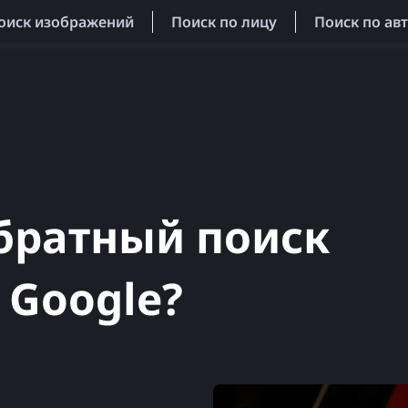
оиск изображений
Поиск по лицу
Поиск по ав
братный поиск
 Google?