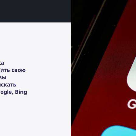
ка
тить свою
вы
искать
gle, Bing