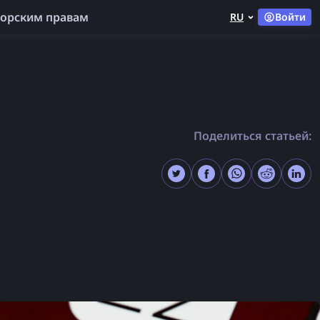
торским правам
RU
Войти
Поделиться статьей: