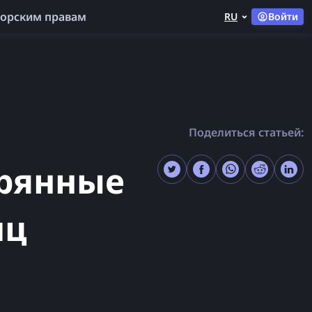
торским правам
RU
Войти
Поделиться статьей:
ерянные
иц