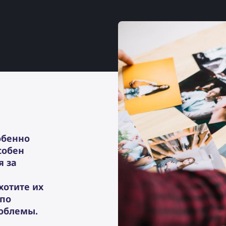
обенно
собен
я за
хотите их
 по
облемы.