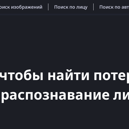
оиск изображений
Поиск по лицу
Поиск по ав
 чтобы найти пот
 распознавание л