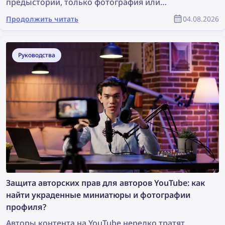
предыстории, только фотография или
видеозапись. Достаточно ли этого, чтобы начать
Продолжить читать
04.08.2026
расследование? Возможно, это не идеальная
ситуация, однако изображения достаточно,
чтобы выполнить поиск, который поможет
Руководства
обнаружить ценную информацию и провести
расследование. Итак, как найти больше
информации по фотографии?
Защита авторских прав для авторов YouTube: как
найти украденные миниатюры и фотографии
профиля?
Авторы контента на YouTube нередко тратят