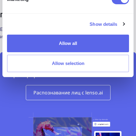
Почему мои результаты заблокированы?
Show details
Если ваши результаты заблокированы, следуйте
инструкциям в этой статье:
Как использовать lenso.ai
Allow all
Allow selection
Найдите людей в интернете с помощью
фотографии
Распознавание лиц с lenso.ai