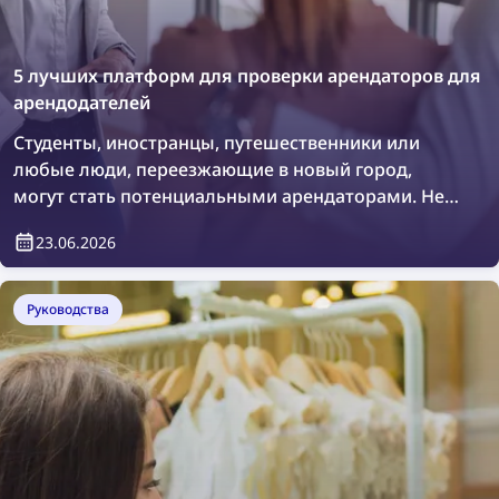
5 лучших платформ для проверки арендаторов для
арендодателей
Студенты, иностранцы, путешественники или
любые люди, переезжающие в новый город,
могут стать потенциальными арендаторами. Нет
ничего плохого в том, чтобы провести
23.06.2026
дополнительную проверку или просто убедиться,
кто будет проживать в вашей недвижимости. Как
это сделать? Легко — с помощью платформ для
Руководства
проверки арендаторов.