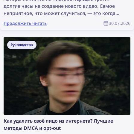
долгие часы на создание нового видео. Самое
неприятное, что может случиться, — это когда
кто-то просто крадёт их контент, использует его
Продолжить читать
30.07.2026
без разрешения, а настоящий автор не получает
никакого признания. Как найти украденный
контент и защитить свои авторские права как
Руководства
участник сообщества YouTube?
Как удалить своё лицо из интернета? Лучшие
методы DMCA и opt-out