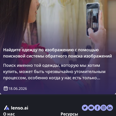
Найдите одежду по изображению с помощью
поисковой системы обратного поиска изображений
Поиск именно той одежды, которую мы хотим
купить, может быть чрезвычайно утомительным
процессом, особенно когда у нас есть только
фотография предмета. Однако есть решение:
18.06.2026
поисковые системы обратного поиска
изображений! Узнайте, как найти одежду,
используя обратный поиск изображений.
О нас
Ресурсы