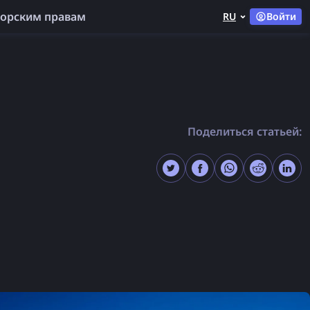
торским правам
RU
Войти
Поделиться статьей: