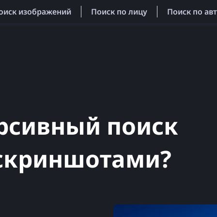
оиск изображений
Поиск по лицу
Поиск по ав
ерсивный поиск
 скриншотами?