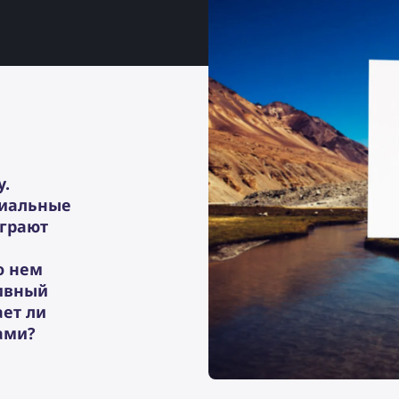
у.
циальные
играют
о нем
сивный
ает ли
ами?