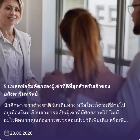
5 แพลตฟอร์มคัดกรองผู้เช่าที่ดีที่สุดสำหรับเจ้าของ
อสังหาริมทรัพย์
นักศึกษา ชาวต่างชาติ นักเดินทาง หรือใครก็ตามที่ย้ายไป
อยู่เมืองใหม่ ล้วนสามารถเป็นผู้เช่าที่มีศักยภาพได้ ไม่มี
อะไรผิดหากคุณต้องการตรวจสอบประวัติเพิ่มเติม หรือเพียง
แค่ต้องการยืนยันว่าใครจะเข้ามาอาศัยอยู่ในทรัพย์สินของ
23.06.2026
คุณ แล้วจะทำได้อย่างไร? คำตอบคือทำได้ง่าย ๆ ด้วย