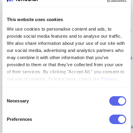
สามารถเชื่อมโยงคุณลักษณะและพื้นหลังของภาพเพื่อระบุการ
จับคู่ที่แก้ไขแล้ว
This website uses cookies
สถานที่
- ความสามารถในการกรองสถานที่สำคัญและภูมิ
We use cookies to personalise content and ads, to
ทัศน์โดยเฉพาะจากภาพ ขอบคุณสิ่งนี้ แม้ว่าคุณจะกำลังมองหา
provide social media features and to analyse our traffic.
ภูมิทัศน์ที่อยู่เบื้องหลังบุคคล เครื่องมือจะเน้นที่สิ่งนั้นแทนที่จะ
We also share information about your use of our site with
เป็นใบหน้าของบุคคล
our social media, advertising and analytics partners who
คน
*- ใช้อัลกอริธึมที่มีประสิทธิภาพสูงซึ่งรู้จำใบหน้าได้อย่าง
may combine it with other information that you’ve
น่าประทับใจ ช่วยให้ผู้ใช้สามารถค้นหาใบหน้าในภาพโดย
provided to them or that they’ve collected from your use
เฉพาะ เครื่องมือนี้แตกต่างจากซอฟต์แวร์จดจำภาพอื่นๆ
of their services. By clicking "Accept All," you consent to
เนื่องจากจะวิเคราะห์ลักษณะใบหน้าเฉพาะเพื่อระบุบุคคล
our use of cookies. To learn more, check our
Privacy
เดียวกัน แม้ว่ารูปลักษณ์ของพวกเขาจะแตกต่างกันไปในแต่ละ
Policy
.
ภาพ
Consent
Necessary
Selection
การค้นหาที่เกี่ยวข้อง
- ช่วยให้ผู้ใช้สามารถค้นหารูปภาพที่
ตรงกันได้
Preferences
การค้นหาที่คล้ายกัน
- ช่วยให้คุณค้นหารูปภาพที่คล้ายกันซึ่ง