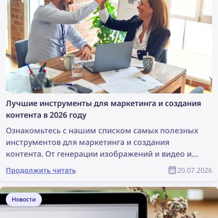
Лучшие инструменты для маркетинга и создания
контента в 2026 году
Ознакомьтесь с нашим списком самых полезных
инструментов для маркетинга и создания
контента. От генерации изображений и видео и
дизайна до поиска контента и защиты авторских
Продолжить читать
20.07.2026
прав — эти инструменты могут значительно
облегчить работу любой маркетинговой
команды. В этой статье представлен полный
Новости
список лучших инструментов для маркетологов и