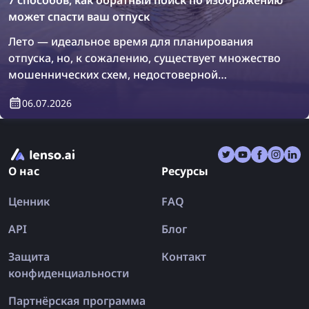
7 способов, как обратный поиск по изображению
может спасти ваш отпуск
Лето — идеальное время для планирования
отпуска, но, к сожалению, существует множество
мошеннических схем, недостоверной
информации и поддельных отзывов, которые
06.07.2026
могут сбить вас с пути. В результате вы можете
вернуться из отпуска ещё более
разочарованными, чем были до поездки.
Давайте разберёмся, как обратный поиск по
О нас
Ресурсы
изображению может раз и навсегда спасти ваш
отпуск!
Ценник
FAQ
API
Блог
Защита
Контакт
конфиденциальности
Партнёрская программа