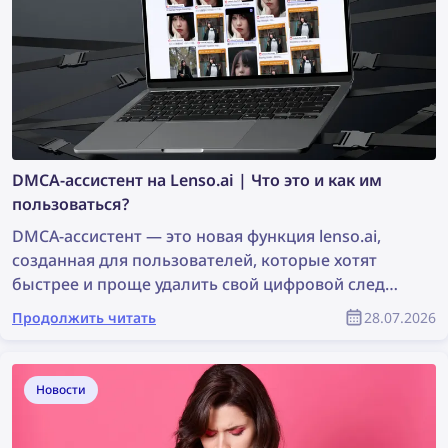
DMCA-ассистент на Lenso.ai | Что это и как им
пользоваться?
DMCA-ассистент — это новая функция lenso.ai,
созданная для пользователей, которые хотят
быстрее и проще удалить свой цифровой след
или фотографии, защищённые авторским
Продолжить читать
28.07.2026
правом. Инструмент создаёт готовые к
копированию письма, которые можно
использовать для отправки запросов на удаление
Новости
контента по DMCA сайтам, где были найдены
изображения. Продолжайте читать, чтобы узнать,