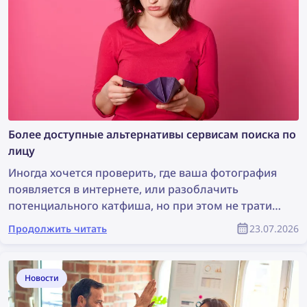
как удалить свои изображения с любого сайта с
помощью DMCA-ассистента lenso.ai.
Более доступные альтернативы сервисам поиска по
лицу
Иногда хочется проверить, где ваша фотография
появляется в интернете, или разоблачить
потенциального катфиша, но при этом не тратить
целое состояние на сервис поиска по лицу.
Продолжить читать
23.07.2026
Давайте рассмотрим несколько более доступных
альтернатив, которые при этом остаются
эффективными.
Новости