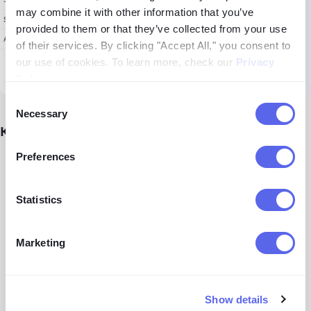
may combine it with other information that you’ve
provided to them or that they’ve collected from your use
of their services. By clicking "Accept All," you consent to
our use of cookies. To learn more, check our
Privacy
Policy
.
Consent
Necessary
Selection
Как ещё можно защититься от мошенников?
Preferences
Не принимайте подозрительные приглашения в
социальных сетях или приложениях для знакомств.
Statistics
Избегайте перехода по сомнительным ссылкам.
Никогда не сообщайте личные данные, данные
Marketing
банковских карт и другую конфиденциальную
информацию.
Show details
Всегда проверяйте информацию перед тем, как