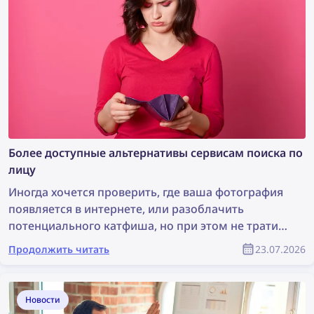
изображения. Продолжайте читать, чтобы узнать,
как удалить свои изображения с любого сайта с
помощью DMCA-ассистента lenso.ai.
Более доступные альтернативы сервисам поиска по
лицу
Иногда хочется проверить, где ваша фотография
появляется в интернете, или разоблачить
потенциального катфиша, но при этом не тратить
целое состояние на сервис поиска по лицу.
Продолжить читать
23.07.2026
Давайте рассмотрим несколько более доступных
альтернатив, которые при этом остаются
эффективными.
Новости