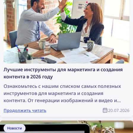
Лучшие инструменты для маркетинга и создания
контента в 2026 году
Ознакомьтесь с нашим списком самых полезных
инструментов для маркетинга и создания
контента. От генерации изображений и видео и
дизайна до поиска контента и защиты авторских
Продолжить читать
20.07.2026
прав — эти инструменты могут значительно
облегчить работу любой маркетинговой
команды. В этой статье представлен полный
Новости