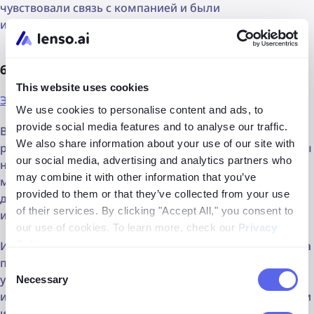
чувствовали связь с компанией и были
информированы с первого дня.
6. Этические алгоритмы ИИ
This website uses cookies
Этика ИИ – что нужно знать об этом?
We use cookies to personalise content and ads, to
provide social media features and to analyse our traffic.
В 2025 году наблюдается растущий тренд на
We also share information about your use of our site with
разработку этичных моделей ИИ, которые направлены
our social media, advertising and analytics partners who
на борьбу с предвзятостью в процессах найма. Эти
may combine it with other information that you’ve
модели будут обучаться на разнообразных наборах
provided to them or that they’ve collected from your use
данных и будут способствовать внедрению
of their services. By clicking "Accept All," you consent to
инклюзивных и этичных практик набора сотрудников.
our use of cookies. To learn more, check our
Privacy
Policy
.
Интеграция ИИ в рекрутинг уже значительно изменила
процесс подбора талантов, подняв отрасль на новый
Consent
уровень. По мере приближения к 2025 году, эти
Necessary
Selection
инновации на основе ИИ принесут новые возможности
и вызовы для HR-отрасли.