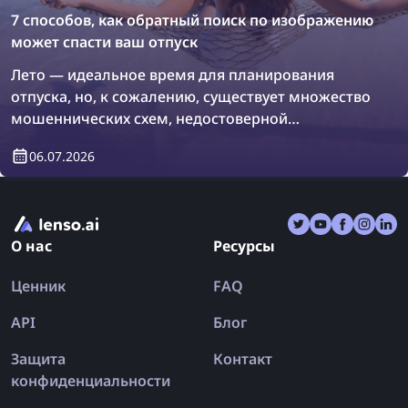
7 способов, как обратный поиск по изображению
может спасти ваш отпуск
Лето — идеальное время для планирования
отпуска, но, к сожалению, существует множество
мошеннических схем, недостоверной
информации и поддельных отзывов, которые
06.07.2026
могут сбить вас с пути. В результате вы можете
вернуться из отпуска ещё более
разочарованными, чем были до поездки.
Давайте разберёмся, как обратный поиск по
О нас
Ресурсы
изображению может раз и навсегда спасти ваш
отпуск!
Ценник
FAQ
API
Блог
Защита
Контакт
конфиденциальности