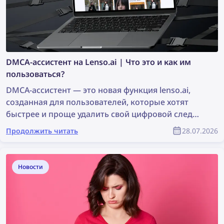
DMCA-ассистент на Lenso.ai | Что это и как им
пользоваться?
DMCA-ассистент — это новая функция lenso.ai,
созданная для пользователей, которые хотят
быстрее и проще удалить свой цифровой след
или фотографии, защищённые авторским
Продолжить читать
28.07.2026
правом. Инструмент создаёт готовые к
копированию письма, которые можно
использовать для отправки запросов на удаление
Новости
контента по DMCA сайтам, где были найдены
изображения. Продолжайте читать, чтобы узнать,
как удалить свои изображения с любого сайта с
помощью DMCA-ассистента lenso.ai.