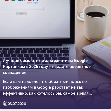
Лучшие бесплатные альтернативы Google
Картинкам в 2026 году – найдите идеальное
совпадение!
Если вам надоело, что обратный поиск по
изображениям в Google работает не так
эффективно, как хотелось бы, самое время
изучить другие варианты. Давайте найдем
08.07.2026
идеальное совпадение изображения с помощью