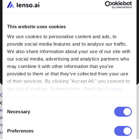
This website uses cookies
We use cookies to personalise content and ads, to
provide social media features and to analyse our traffic.
We also share information about your use of our site with
our social media, advertising and analytics partners who
may combine it with other information that you’ve
provided to them or that they’ve collected from your use
of their services. By clicking "Accept All," you consent to
our use of cookies. To learn more, check our
Privacy
Google по-прежнему остается
ведущей поисковой
Policy
.
системой
, но ее возможности поиска изображений
Consent
несколько ограничены. Она работает лучше всего с
Necessary
Selection
известными местами и произведениями искусства,
часто предоставляя точное местоположение или
Preferences
название объекта.