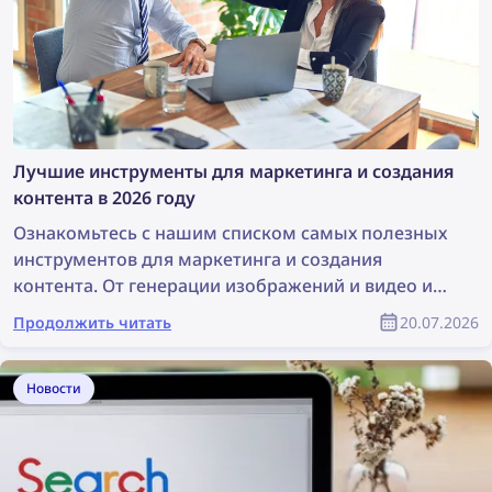
Лучшие инструменты для маркетинга и создания
контента в 2026 году
Ознакомьтесь с нашим списком самых полезных
инструментов для маркетинга и создания
контента. От генерации изображений и видео и
дизайна до поиска контента и защиты авторских
Продолжить читать
20.07.2026
прав — эти инструменты могут значительно
облегчить работу любой маркетинговой
команды. В этой статье представлен полный
Новости
список лучших инструментов для маркетологов и
продуктовых дизайнеров.