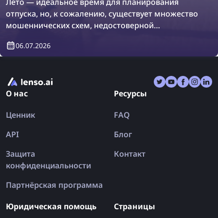
Лето — идеальное время для планирования
отпуска, но, к сожалению, существует множество
мошеннических схем, недостоверной
информации и поддельных отзывов, которые
06.07.2026
могут сбить вас с пути. В результате вы можете
вернуться из отпуска ещё более
разочарованными, чем были до поездки.
Давайте разберёмся, как обратный поиск по
О нас
Ресурсы
изображению может раз и навсегда спасти ваш
отпуск!
Ценник
FAQ
API
Блог
Защита
Контакт
конфиденциальности
Партнёрская программа
Юридическая помощь
Страницы