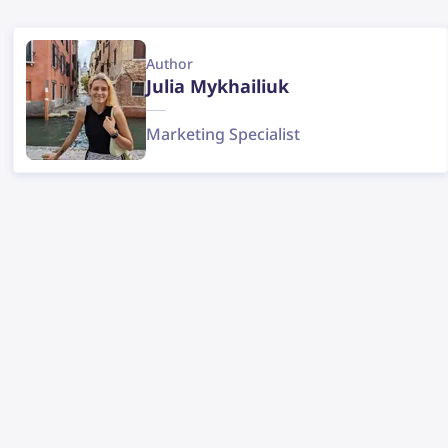
Author
Julia Mykhailiuk
Marketing Specialist