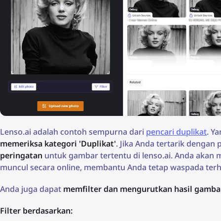
Lenso.ai adalah contoh sempurna dari
pencari duplikat
. Y
memeriksa kategori 'Duplikat'
. Jika Anda tertarik denga
peringatan
untuk gambar tertentu di lenso.ai. Anda akan 
muncul secara online, membantu Anda tetap waspada ter
Anda juga dapat
memfilter dan mengurutkan hasil gamba
Filter berdasarkan: