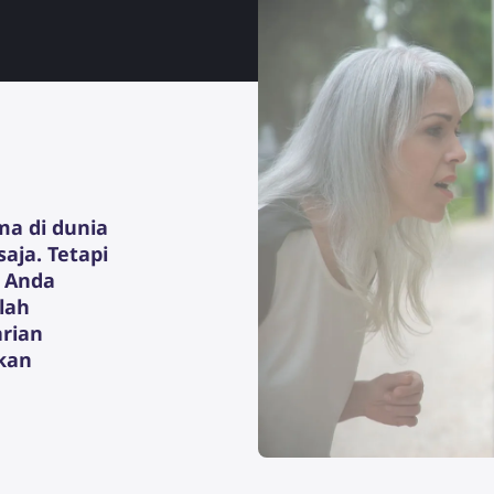
ma di dunia
aja. Tetapi
 Anda
lah
arian
kan