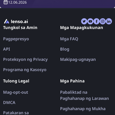
12.06.2026
search tools tulad ng lenso.ai, TinEye, at Copyseeker,
mayroong maraming apps na pinagsasama ang iba't
ibang search engines sa isang lugar. Tingnan natin
ang pinakamahusay na reverse image search apps
Tungkol sa Amin
Mga Mapagkukunan
para sa iPhone at Android sa 2026.
Pagpepresyo
Mga FAQ
API
Blog
Proteksyon ng Privacy
Makipag-ugnayan
Programa ng Kasosyo
Tulong Legal
Mga Pahina
Mag-opt-out
Pabaliktad na
Paghahanap ng Larawan
DMCA
Paghahanap ng Mukha
Patakaran sa