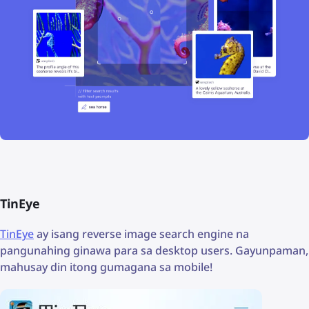
TinEye
TinEye
ay isang reverse image search engine na
pangunahing ginawa para sa desktop users. Gayunpaman,
mahusay din itong gumagana sa mobile!