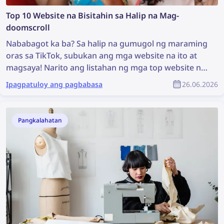
Top 10 Website na Bisitahin sa Halip na Mag-
doomscroll
Nababagot ka ba? Sa halip na gumugol ng maraming
oras sa TikTok, subukan ang mga website na ito at
magsaya! Narito ang listahan ng mga top website na
maaari mong bisitahin kapag bored ka — mula sa
Ipagpatuloy ang pagbabasa
26.06.2026
masasayang laro hanggang sa pag-explore sa web.
Pangkalahatan