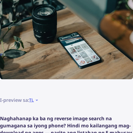
I-preview sa:
TL
Naghahanap ka ba ng reverse image search na
gumagana sa iyong phone? Hindi mo kailangang mag-
download ng apps — narito ang listahan ng 5 mahusay