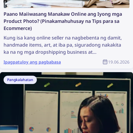
Paano Maiiwasang Manakaw Online ang Iyong mga
Product Photo? (Pinakamahuhusay na Tips para sa
Ecommerce)
Kung isa kang online seller na nagbebenta ng damit,
handmade items, art, at iba pa, siguradong nakakita
ka na ng mga dropshipping business at
mapanlinlang na seller na nagnanakaw ng iyong
Ipagpatuloy ang pagbabasa
19.06.2026
mga product photo. Madalas, parang imposibleng
mahanap ang lahat ng mapanlinlang na seller at
maipaalis ang mga larawang ito. Pero hindi ito
Pangkalahatan
kasinghirap ng tila itsura nito — gamit ang reverse
image search technology, mas madali na ngayon
kaysa dati na makahanap ng mga copyright
infringement online at maiwasan ang mga ito.
Ipinapaliwanag ng artikulong ito kung paano mo
mahahanap at maaalis ang mga ninakaw na larawan
sa internet sa ilang simpleng hakbang gamit ang