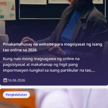
reverse image search at tamang removal requests.
Pinakamahusay na website para magsiyasat ng isang
tao online sa 2026
Kung nais mong magsagawa ng online na
pagsisiyasat at makahanap ng higit pang
impormasyon tungkol sa isang partikular na tao,
may mga espesyal na plataporma na nakalaan para
16.06.2026
rito. Tingnan natin ang pinakamahusay na mga
website para magsiyasat ng isang tao online.
Pangkalahatan