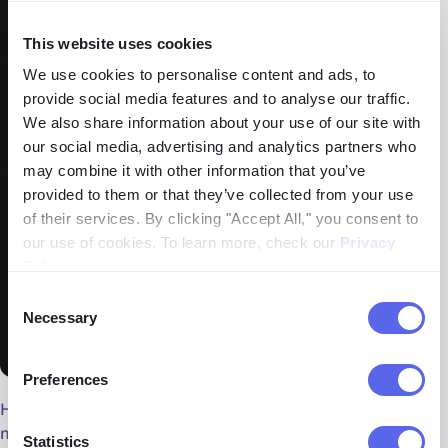
This website uses cookies
We use cookies to personalise content and ads, to
provide social media features and to analyse our traffic.
We also share information about your use of our site with
our social media, advertising and analytics partners who
may combine it with other information that you’ve
provided to them or that they’ve collected from your use
of their services. By clicking "Accept All," you consent to
our use of cookies. To learn more, check our
Privacy
Policy
.
Consent
Necessary
Selection
Preferences
Hindi ito ang pinaka-epektibo sa mobile, ngunit maaaring
mas accurate kaysa sa ibang browsers. Maganda rin ito
Statistics