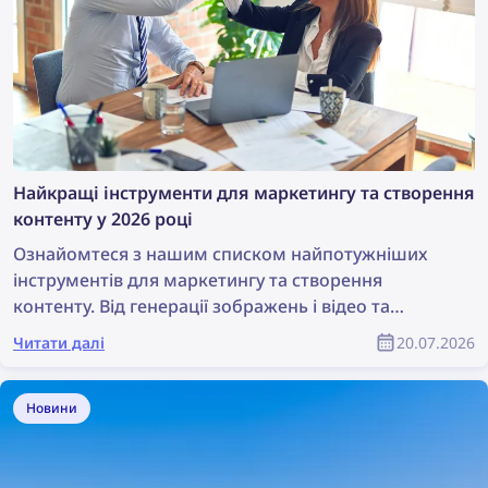
Найкращі інструменти для маркетингу та створення
контенту у 2026 році
Ознайомтеся з нашим списком найпотужніших
інструментів для маркетингу та створення
контенту. Від генерації зображень і відео та
дизайну до пошуку контенту й захисту авторських
Читати далі
20.07.2026
прав — ці інструменти стануть у пригоді будь-якій
маркетинговій команді. У цій статті зібрано
повний список найкращих інструментів для
Новини
маркетологів і продуктових дизайнерів.