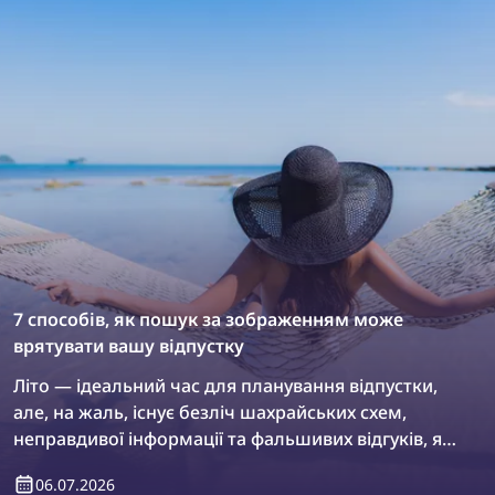
7 способів, як пошук за зображенням може
врятувати вашу відпустку
Літо — ідеальний час для планування відпустки,
але, на жаль, існує безліч шахрайських схем,
неправдивої інформації та фальшивих відгуків, які
можуть збити вас із правильного шляху. У
06.07.2026
результаті ви можете повернутися з відпустки ще