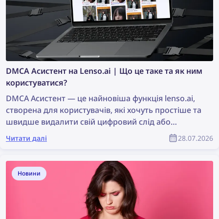
DMCA Асистент на Lenso.ai | Що це таке та як ним
користуватися?
DMCA Асистент — це найновіша функція lenso.ai,
створена для користувачів, які хочуть простіше та
швидше видалити свій цифровий слід або
фотографії, захищені авторським правом. Цей
Читати далі
28.07.2026
інструмент створює готові до копіювання та
вставлення електронні листи, які можна
використовувати для надсилання запитів на
Новини
видалення контенту за процедурою DMCA на
вебсайтах, де були знайдені зображення. Читайте
далі, щоб дізнатися, як видалити свої зображення
з будь-якого вебсайту за допомогою DMCA