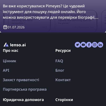
Ви вже користувалися Pimeyes? Це чудовий
інструмент для пошуку людей онлайн. Його
можна використовувати для перевірки біографії,
як захід безпеки або просто для перевірки
01.07.2026
власних фотографій в інтернеті. Однак Pimeyes
більше не є єдиним інструментом для пошуку
облич онлайн. У цій статті ми покажемо єдині
альтернативи Pimeyes, які справді працюють.
Про нас
Ресурси
Цінник
FAQ
API
Блог
Захист приватності
Контакт
Партнерська програма
Юридична допомога
Сторінки