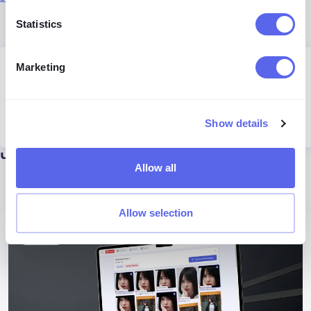
Statistics
Marketing
Author
Julia Mykhailiuk
Marketing Specialist
Show details
Читати далі
Allow all
Allow selection
Новини