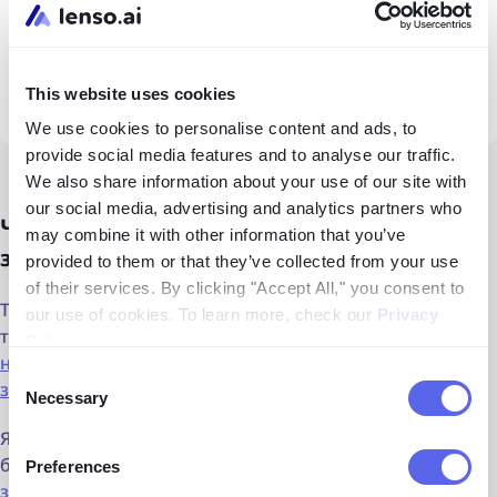
This website uses cookies
We use cookies to personalise content and ads, to
provide social media features and to analyse our traffic.
We also share information about your use of our site with
our social media, advertising and analytics partners who
Чи є інші альтернативи для пошуку
may combine it with other information that you’ve
зображень?
provided to them or that they’ve collected from your use
of their services. By clicking "Accept All," you consent to
Так! Ви можете скористатися комплексним рішенням,
our use of cookies. To learn more, check our
Privacy
таким як розширення '
Search by Image
', яке об’єднує
Policy
.
найкращі інструменти для зворотного пошуку
Consent
зображень
в одному місці.
Necessary
Selection
Якщо вам більше подобаються мобільні додатки, існує
безліч Android та iOS додатків, створених для
Preferences
зворотного пошуку зображень
.