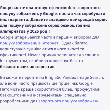
Якщо вас не влаштовує ефективність зворотного
пошуку зображень у Google, настав час спробувати
інші варіанти. Давайте знайдемо найкращий сервіс
для пошуку зображень серед безкоштовних
альтернатив у 2026 році!
Google Image Search часто є першим вибором для
пошуку зображень в Інтернеті
. Однак багато
користувачів сумніваються в його якості та
ефективності. Немає причин залишатися з єдиним
інструментом, особливо коли існує багато
безкоштовних альтернатив
.
Ви можете перейти на Bing або Yandex Image Search,
але вони часто працюють ще гірше, ніж Google.
Натомість краще скористатися більш просунутими
безкоштовними інструментами, спеціально
розробленими для
зворотного пошуку зображень
.