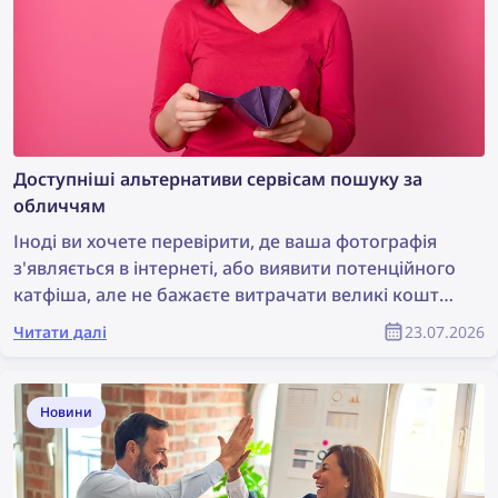
Асистента від lenso.ai.
Доступніші альтернативи сервісам пошуку за
обличчям
Іноді ви хочете перевірити, де ваша фотографія
з'являється в інтернеті, або виявити потенційного
катфіша, але не бажаєте витрачати великі кошти
на сервіс пошуку за обличчям. Розгляньмо кілька
Читати далі
23.07.2026
доступніших альтернатив, які водночас
залишаються ефективними.
Новини