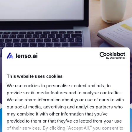
2026年最佳免费 Google 以图搜图替代方案 - 找到你的图片
匹配！
如果你对 Google 的 以图搜图 功能感到不太满意，现在
This website uses cookies
是时候尝试更好的替代方案了！让我们来看看 2026 年最
佳的 免费反向图片搜索工具，帮助你找到完美的匹配图
We use cookies to personalise content and ads, to
片！
provide social media features and to analyse our traffic.
08.07.2026
We also share information about your use of our site with
our social media, advertising and analytics partners who
may combine it with other information that you’ve
新闻
provided to them or that they’ve collected from your use
of their services. By clicking "Accept All," you consent to