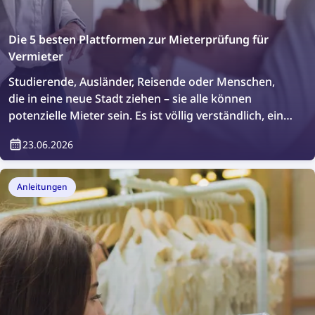
Die 5 besten Plattformen zur Mieterprüfung für
Vermieter
Studierende, Ausländer, Reisende oder Menschen,
die in eine neue Stadt ziehen – sie alle können
potenzielle Mieter sein. Es ist völlig verständlich, eine
zusätzliche Hintergrundprüfung durchführen oder
23.06.2026
einfach überprüfen zu wollen, wer in Ihrer Immobilie
wohnen wird. Wie geht das? Ganz einfach – mit
Plattformen zur Mieterprüfung.
Anleitungen