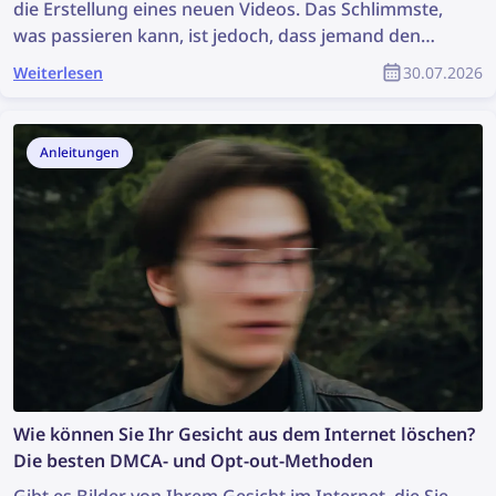
die Erstellung eines neuen Videos. Das Schlimmste,
was passieren kann, ist jedoch, dass jemand den
Inhalt einfach stiehlt, unerlaubt weiterverwendet
Weiterlesen
30.07.2026
und der eigentliche Urheber keinerlei Anerkennung
dafür erhält. Wie kannst du gestohlene Inhalte
finden und dein Urheberrecht als Teil der YouTube-
Anleitungen
Gemeinschaft schützen?
Wie können Sie Ihr Gesicht aus dem Internet löschen?
Die besten DMCA- und Opt-out-Methoden