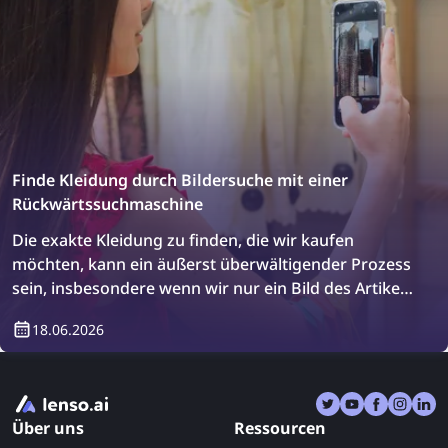
Finde Kleidung durch Bildersuche mit einer
Rückwärtssuchmaschine
Die exakte Kleidung zu finden, die wir kaufen
möchten, kann ein äußerst überwältigender Prozess
sein, insbesondere wenn wir nur ein Bild des Artikels
haben. Es gibt jedoch eine Lösung:
18.06.2026
Rückwärtssuchmaschinen für Bilder! Erfahre, wie du
Kleidung durch eine Rückwärtssuche finden kannst.
Über uns
Ressourcen