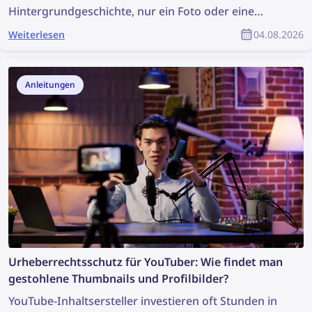
Hintergrundgeschichte, nur ein Foto oder eine
Aufnahme. Reicht das aus, um eine Ermittlung zu
Weiterlesen
04.08.2026
beginnen? Es ist vielleicht nicht ideal, aber es reicht
aus, um eine Bildersuche durchzuführen, die
wertvolle Informationen aufdecken und die
Anleitungen
Ermittlung unterstützen kann. Wie kann man also
anhand eines Fotos weitere Informationen finden?
Urheberrechtsschutz für YouTuber: Wie findet man
gestohlene Thumbnails und Profilbilder?
YouTube-Inhaltsersteller investieren oft Stunden in