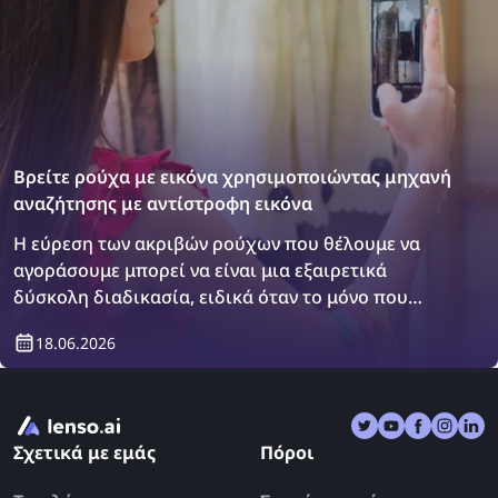
Βρείτε ρούχα με εικόνα χρησιμοποιώντας μηχανή
αναζήτησης με αντίστροφη εικόνα
Η εύρεση των ακριβών ρούχων που θέλουμε να
αγοράσουμε μπορεί να είναι μια εξαιρετικά
δύσκολη διαδικασία, ειδικά όταν το μόνο που
έχουμε είναι μια εικόνα του αντικειμένου. Ωστόσο,
18.06.2026
υπάρχει μια λύση: οι μηχανές αναζήτησης με
αντίστροφη εικόνα! Ανακαλύψτε πώς να βρείτε
ρούχα χρησιμοποιώντας μια αναζήτηση με
αντίστροφη εικόνα.
Σχετικά με εμάς
Πόροι