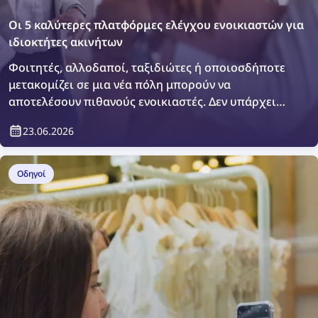
Οι 5 καλύτερες πλατφόρμες ελέγχου ενοικιαστών για
ιδιοκτήτες ακινήτων
Φοιτητές, αλλοδαποί, ταξιδιώτες ή οποιοσδήποτε
μετακομίζει σε μια νέα πόλη μπορούν να
αποτελέσουν πιθανούς ενοικιαστές. Δεν υπάρχει
τίποτα κακό στο να θέλετε να πραγματοποιήσετε
23.06.2026
έναν επιπλέον έλεγχο ή απλώς να επιβεβαιώσετε
ποιος θα διαμένει στο ακίνητό σας. Πώς μπορείτε
να το κάνετε; Εύκολα, με πλατφόρμες ελέγχου
Οδηγοί
ενοικιαστών.