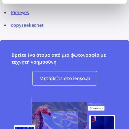
Pimeyes
copyseeker.net
Βρείτε ένα άτομο από μια φωτογραφία με
τεχνητή νοημοσύνη
Μεταβείτε στο lenso.ai