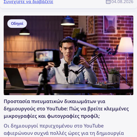
Συνεχίστε να διαβάζετε
04.08.2026
μια έρευνα; Μπορεί να μην είναι ιδανικό, αλλά αρκεί
για να πραγματοποιήσετε μια αναζήτηση εικόνων, η
οποία μπορεί να αποκαλύψει πολύτιμες
Οδηγοί
πληροφορίες και να υποστηρίξει την έρευνα. Πώς
μπορείτε, λοιπόν, να βρείτε περισσότερες
πληροφορίες από μια φωτογραφία;
Προστασία πνευματικών δικαιωμάτων για
δημιουργούς στο YouTube: Πώς να βρείτε κλεμμένες
μικρογραφίες και φωτογραφίες προφίλ;
Οι δημιουργοί περιεχομένου στο YouTube
αφιερώνουν συχνά πολλές ώρες για τη δημιουργία