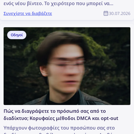
ενός νέου βίντεο. Το χειρότερο που μπορεί να
συμβεί είναι κάποιος να το κλέψει, να το
Συνεχίστε να διαβάζετε
30.07.2026
χρησιμοποιήσει χωρίς άδεια και ο πραγματικός
δημιουργός να μην λάβει καμία αναγνώριση. Πώς
μπορείτε να εντοπίσετε κλεμμένο περιεχόμενο και
Οδηγοί
να προστατεύσετε τα πνευματικά σας δικαιώματα
ως μέλος της κοινότητας του YouTube;
Πώς να διαγράψετε το πρόσωπό σας από το
διαδίκτυο; Κορυφαίες μέθοδοι DMCA και opt-out
Υπάρχουν φωτογραφίες του προσώπου σας στο