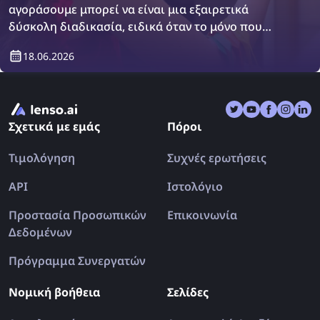
αγοράσουμε μπορεί να είναι μια εξαιρετικά
δύσκολη διαδικασία, ειδικά όταν το μόνο που
έχουμε είναι μια εικόνα του αντικειμένου. Ωστόσο,
18.06.2026
υπάρχει μια λύση: οι μηχανές αναζήτησης με
αντίστροφη εικόνα! Ανακαλύψτε πώς να βρείτε
ρούχα χρησιμοποιώντας μια αναζήτηση με
αντίστροφη εικόνα.
Σχετικά με εμάς
Πόροι
Τιμολόγηση
Συχνές ερωτήσεις
API
Ιστολόγιο
Προστασία Προσωπικών
Επικοινωνία
Δεδομένων
Πρόγραμμα Συνεργατών
Νομική βοήθεια
Σελίδες