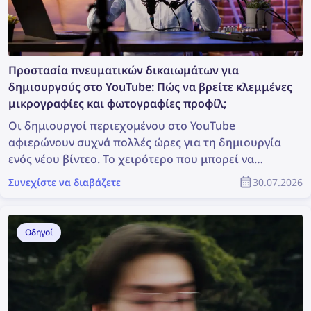
Προστασία πνευματικών δικαιωμάτων για
δημιουργούς στο YouTube: Πώς να βρείτε κλεμμένες
μικρογραφίες και φωτογραφίες προφίλ;
Οι δημιουργοί περιεχομένου στο YouTube
αφιερώνουν συχνά πολλές ώρες για τη δημιουργία
ενός νέου βίντεο. Το χειρότερο που μπορεί να
συμβεί είναι κάποιος να το κλέψει, να το
Συνεχίστε να διαβάζετε
30.07.2026
χρησιμοποιήσει χωρίς άδεια και ο πραγματικός
δημιουργός να μην λάβει καμία αναγνώριση. Πώς
μπορείτε να εντοπίσετε κλεμμένο περιεχόμενο και
Οδηγοί
να προστατεύσετε τα πνευματικά σας δικαιώματα
ως μέλος της κοινότητας του YouTube;