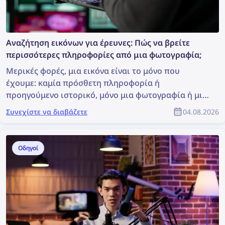
Αναζήτηση εικόνων για έρευνες: Πώς να βρείτε
περισσότερες πληροφορίες από μια φωτογραφία;
Μερικές φορές, μια εικόνα είναι το μόνο που
έχουμε: καμία πρόσθετη πληροφορία ή
προηγούμενο ιστορικό, μόνο μια φωτογραφία ή μια
καταγραφή. Είναι αυτό αρκετό για να ξεκινήσουμε
Συνεχίστε να διαβάζετε
04.08.2026
μια έρευνα; Μπορεί να μην είναι ιδανικό, αλλά αρκεί
για να πραγματοποιήσετε μια αναζήτηση εικόνων, η
οποία μπορεί να αποκαλύψει πολύτιμες
Οδηγοί
πληροφορίες και να υποστηρίξει την έρευνα. Πώς
μπορείτε, λοιπόν, να βρείτε περισσότερες
πληροφορίες από μια φωτογραφία;