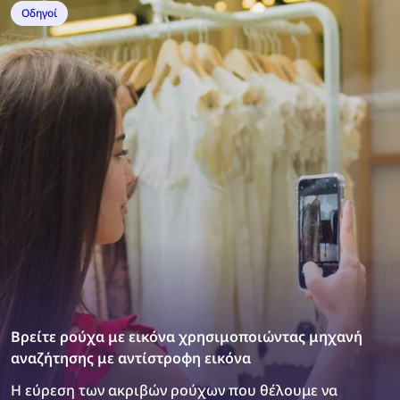
να το κάνετε; Εύκολα, με πλατφόρμες ελέγχου
Οδηγοί
ενοικιαστών.
Βρείτε ρούχα με εικόνα χρησιμοποιώντας μηχανή
αναζήτησης με αντίστροφη εικόνα
Η εύρεση των ακριβών ρούχων που θέλουμε να