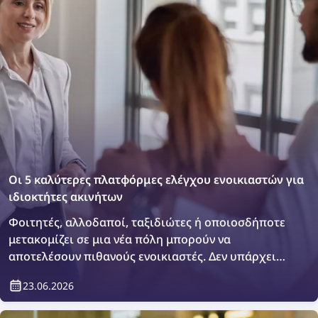
Οι 5 καλύτερες πλατφόρμες ελέγχου ενοικιαστών για
ιδιοκτήτες ακινήτων
Φοιτητές, αλλοδαποί, ταξιδιώτες ή οποιοσδήποτε
μετακομίζει σε μια νέα πόλη μπορούν να
αποτελέσουν πιθανούς ενοικιαστές. Δεν υπάρχει
τίποτα κακό στο να θέλετε να πραγματοποιήσετε
23.06.2026
έναν επιπλέον έλεγχο ή απλώς να επιβεβαιώσετε
ποιος θα διαμένει στο ακίνητό σας. Πώς μπορείτε