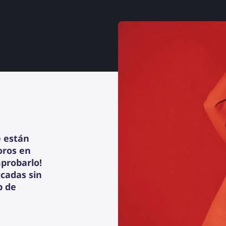
e están
foros en
probarlo!
cadas sin
b de