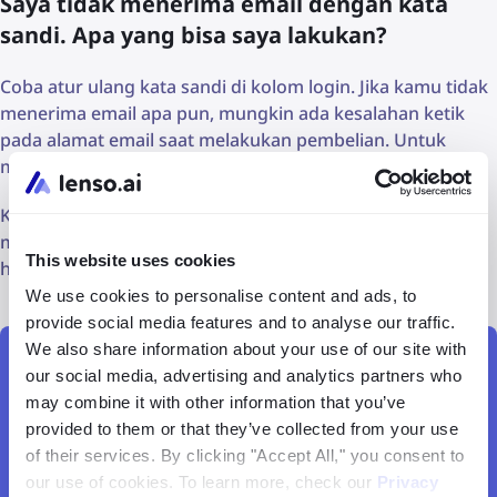
Saya tidak menerima email dengan kata
sandi. Apa yang bisa saya lakukan?
Coba atur ulang kata sandi di kolom login. Jika kamu tidak
menerima email apa pun, mungkin ada kesalahan ketik
pada alamat email saat melakukan pembelian. Untuk
memperbaikinya, hubungi
dukungan
.
Kami harap artikel ini membantu! Jika kamu masih
memiliki pertanyaan tentang pembayaran sebagai tamu,
This website uses cookies
hubungi kami melalui email di
contact@lenso.ai
.
We use cookies to personalise content and ads, to
provide social media features and to analyse our traffic.
We also share information about your use of our site with
our social media, advertising and analytics partners who
Lakukan pencarian gambar terbalik
may combine it with other information that you’ve
provided to them or that they’ve collected from your use
Pencarian Gambar
of their services. By clicking "Accept All," you consent to
our use of cookies. To learn more, check our
Privacy