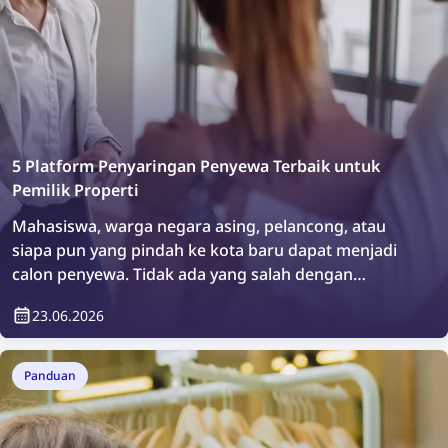
5 Platform Penyaringan Penyewa Terbaik untuk
Pemilik Properti
Mahasiswa, warga negara asing, pelancong, atau
siapa pun yang pindah ke kota baru dapat menjadi
calon penyewa. Tidak ada yang salah dengan
melakukan pemeriksaan tambahan atau sekadar
23.06.2026
memverifikasi siapa yang akan tinggal di properti
Anda. Bagaimana caranya? Mudah, dengan
menggunakan platform penyaringan penyewa.
Panduan