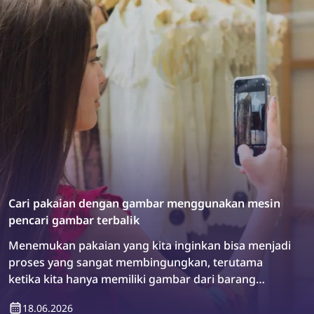
Cari pakaian dengan gambar menggunakan mesin
pencari gambar terbalik
Menemukan pakaian yang kita inginkan bisa menjadi
proses yang sangat membingungkan, terutama
ketika kita hanya memiliki gambar dari barang
tersebut. Namun, ada solusi: mesin pencari gambar
18.06.2026
terbalik! Temukan cara menemukan pakaian