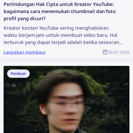
Perlindungan Hak Cipta untuk Kreator YouTube:
bagaimana cara menemukan thumbnail dan foto
profil yang dicuri?
Kreator konten YouTube sering menghabiskan
waktu berjam-jam untuk membuat video baru. Hal
terburuk yang dapat terjadi adalah ketika seseorang
mencurinya, menggunakannya kembali tanpa izin,
Lanjutkan membaca
30.07.2026
dan kreator tersebut tidak mendapatkan
penghargaan apa pun atas hasil karyanya.
Bagaimana cara menemukan konten yang dicuri dan
Panduan
melindungi hak cipta Anda sebagai bagian dari
komunitas YouTube?