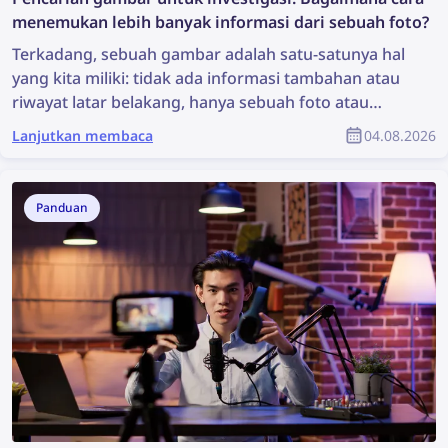
menemukan lebih banyak informasi dari sebuah foto?
Terkadang, sebuah gambar adalah satu-satunya hal
yang kita miliki: tidak ada informasi tambahan atau
riwayat latar belakang, hanya sebuah foto atau
rekaman. Apakah itu cukup untuk memulai
Lanjutkan membaca
04.08.2026
investigasi? Mungkin bukan kondisi yang ideal, tetapi
itu sudah cukup untuk melakukan pencarian gambar
yang dapat mengungkap informasi berharga dan
Panduan
mendukung proses investigasi. Jadi, bagaimana cara
menemukan lebih banyak informasi dari sebuah
foto?