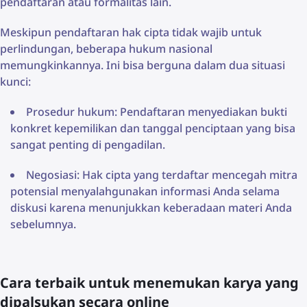
pendaftaran atau formalitas lain.
Meskipun pendaftaran hak cipta tidak wajib untuk
perlindungan, beberapa hukum nasional
memungkinkannya. Ini bisa berguna dalam dua situasi
kunci:
Prosedur hukum: Pendaftaran menyediakan bukti
konkret kepemilikan dan tanggal penciptaan yang bisa
sangat penting di pengadilan.
Negosiasi: Hak cipta yang terdaftar mencegah mitra
potensial menyalahgunakan informasi Anda selama
diskusi karena menunjukkan keberadaan materi Anda
sebelumnya.
Cara terbaik untuk menemukan karya yang
dipalsukan secara online