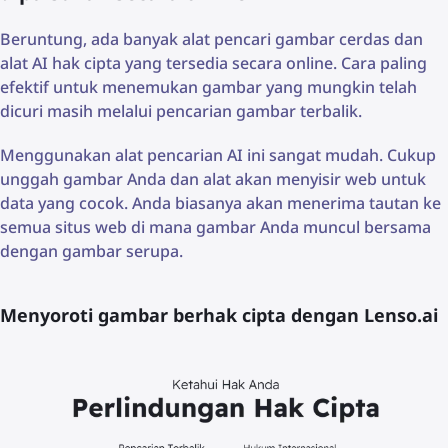
Beruntung, ada banyak alat pencari gambar cerdas dan
alat AI hak cipta yang tersedia secara online. Cara paling
efektif untuk menemukan gambar yang mungkin telah
dicuri masih melalui pencarian gambar terbalik.
Menggunakan alat pencarian AI ini sangat mudah. Cukup
unggah gambar Anda dan alat akan menyisir web untuk
data yang cocok. Anda biasanya akan menerima tautan ke
semua situs web di mana gambar Anda muncul bersama
dengan gambar serupa.
Menyoroti gambar berhak cipta dengan Lenso.ai