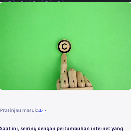
Pratinjau masuk:
ID
Saat ini, seiring dengan pertumbuhan internet yang