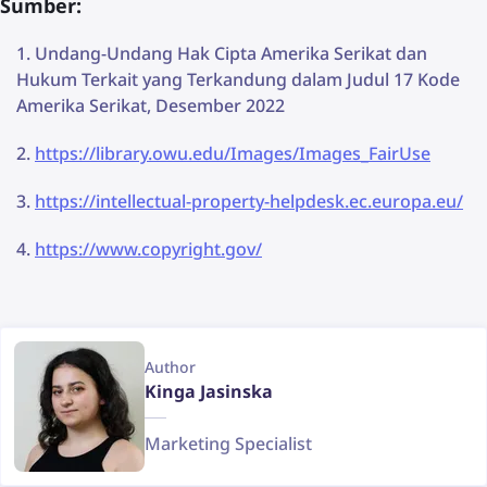
Sumber:
Undang-Undang Hak Cipta Amerika Serikat dan
Hukum Terkait yang Terkandung dalam Judul 17 Kode
Amerika Serikat, Desember 2022
https://library.owu.edu/Images/Images_FairUse
https://intellectual-property-helpdesk.ec.europa.eu/
https://www.copyright.gov/
Author
Kinga Jasinska
Marketing Specialist