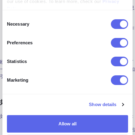
our use of cookies. To learn more, check our
Privacy
受版权保护作品的性质:
您使用的是创造性作品、事实信息
Policy
.
还是其他什么？
Consent
Necessary
Selection
使用的数量和实质性:
您使用了多少原始作品，它是否是作
品的核心？
Preferences
市场影响:
您的使用是否会损害原始作品的潜在市场？
欧盟没有像美国那样的“合理使用”原则。相反，欧盟法律提供了
Statistics
一系列特定的版权限制例外，授予权利持有者。在整个欧洲，如
引用、批评、评论、讽刺和恶搞等用途明确允许。
Marketing
如果您发现您的图片被盗了怎么办？
Show details
如果有人偷了您的图片并侵犯了版权法，您可以采取以下步骤：
Allow all
收集证据：收集任何证明您是图片创作者的证据。这可能包