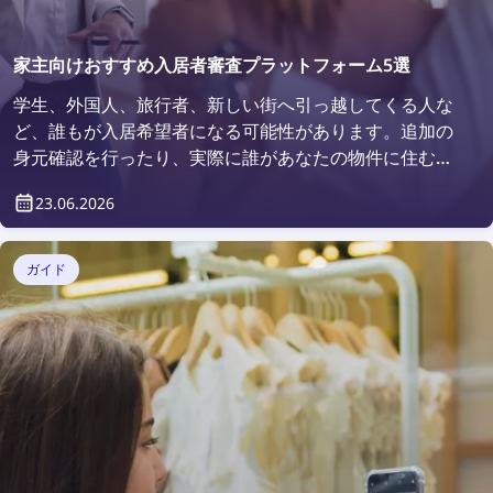
家主向けおすすめ入居者審査プラットフォーム5選
学生、外国人、旅行者、新しい街へ引っ越してくる人な
ど、誰もが入居希望者になる可能性があります。追加の
身元確認を行ったり、実際に誰があなたの物件に住むの
かを確認したいと考えるのは当然のことです。では、ど
23.06.2026
のように確認すればよいのでしょうか？それは、入居者
審査プラットフォームを利用することで簡単に行えま
す。
ガイド