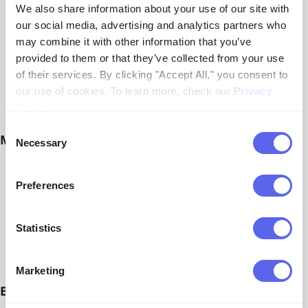
We also share information about your use of our site with
Chrome ウェブストア
にアクセス
our social media, advertising and analytics partners who
may combine it with other information that you’ve
使用したい拡張機能を検索
provided to them or that they’ve collected from your use
of their services. By clicking "Accept All," you consent to
**「Add to Chrome」
をクリックし、
「Add
our use of cookies. To learn more, check our
Privacy
extension」**で確認
Policy
.
Consent
Microsoft Edgeで
Necessary
Selection
Edgeを開いてChromeウェブストアにアクセス
Preferences
表示されたら**「他のストアからの拡張機能を許可す
る」**を有効にする
Statistics
その後、Chromeと同様の手順に従ってインストール
Marketing
BraveやOperaなどの他のChromiumベースブラウザ