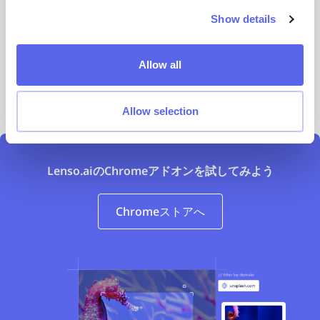
ほとんどがChrome拡張機能に対応
Show details
Chromeウェブストアにアクセスし、必要に応じてサー
ドパーティ拡張機能のサポートを有効化してインストール
Allow all
注意：
FirefoxやSafariでは通常の拡張機能とは異なる形式
を使用しているため、動作しません。
Allow selection
Lenso.aiのChromeアドオンを試してみよう
Chromeストアへ