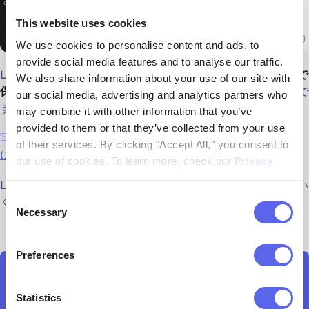
This website uses cookies
We use cookies to personalise content and ads, to
provide social media features and to analyse our traffic.
Lenso.aiがどのようにして
オンラインクリエイターが著作権で
We also share information about your use of our site with
保護されたコンテンツを効果的に守る手助けをするか
の一例で
our social media, advertising and analytics partners who
す：
may combine it with other information that you’ve
provided to them or that they’ve collected from your use
写真家の著作権保護とlenso.ai: 逆画像検索ツールがどのよう
of their services. By clicking "Accept All," you consent to
に役立つか
our use of cookies. To learn more, check our
Privacy
Policy
.
Lenso.aiに加えて、
画像著作権と重複検索ツールの代替案
もい
Consent
くつかあります。
Necessary
Selection
Preferences
著作権画像検索ツールで作品をオンラインで保護し
Statistics
よう！