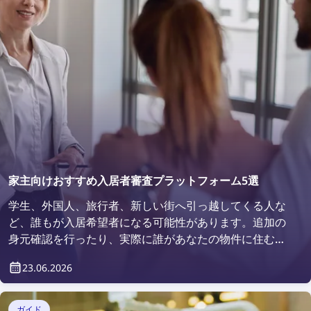
家主向けおすすめ入居者審査プラットフォーム5選
学生、外国人、旅行者、新しい街へ引っ越してくる人な
ど、誰もが入居希望者になる可能性があります。追加の
身元確認を行ったり、実際に誰があなたの物件に住むの
かを確認したいと考えるのは当然のことです。では、ど
23.06.2026
のように確認すればよいのでしょうか？それは、入居者
審査プラットフォームを利用することで簡単に行えま
す。
ガイド