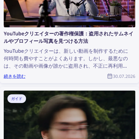
YouTubeクリエイターの著作権保護：盗用されたサムネイ
ルやプロフィール写真を見つける方法
YouTubeクリエイターは、新しい動画を制作するために
何時間も費やすことがよくあります。しかし、最悪なの
は、その動画や画像が誰かに盗用され、不正に再利用さ
れても、本来のクリエイターが何の評価も受けられない
続きを読む
30.07.2026
ことです。YouTubeコミュニティの一員として、盗用さ
れたコンテンツを見つけ、著作権を守るにはどうすれば
よいのでしょうか？
ガイド