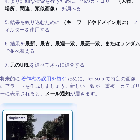
より詳細な検索を行うために、他のカテゴリー
（人物、
場所、関連、類似画像）
を調べる
結果を絞り込むために
（キーワードやドメイン別に）
フ
ィルターを使用する
結果を
最新、最古、最適一致、最悪一致、またはランダム
で並べ替える
元のURL
を調べてさらに調査する
将来的に
著作権の誤用を防ぐ
ために、lenso.aiで特定の画像
にアラートを作成しましょう。新しい一致が「重複」カテゴリ
ーに表示されると、
メール通知
が届きます。