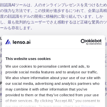
顔認識AIツールは、人のオンラインプレゼンスを見つけるため
の強力な方法です。この技術が進歩するにつれて、企業は高精
度の顔認識モデルの開発に積極的に取り組んでいます。しか
し、最も批判的なユーザーでさえ感動するほど正確な驚異のツ
ールも存在します。
Lenso.ai
- Lensoは、人々を驚異的な精度で認識する非常に効
果的なアルゴリズムを使用しています。ユーザーが画像内の顔
を特定して検索できるようにします。*このツールは、特定の
顔の特徴を分析して、画像によって外見が異なる場合でも同じ
This website uses cookies
人物を見つけ出すことができるため、他の画像認識ソフトウェ
We use cookies to personalise content and ads, to
アとは異なります。Lenso.aiはまた、露骨な内容をブロックす
provide social media features and to analyse our traffic.
るため、すべての年齢のユーザーにとって安全な選択肢です。
We also share information about your use of our site with
PimEyes
- 近年、顔認識ツールとして非常に人気があり、複数
our social media, advertising and analytics partners who
の画像を使用した検索では特に高い精度を実現しています。無
may combine it with other information that you’ve
料サービスではないものの、その効果のために多くの人がサブ
provided to them or that they’ve collected from your use
スクリプションを選ぶ理由となっています。
of their services. By clicking "Accept All," you consent to
our use of cookies. To learn more, check our
Privacy