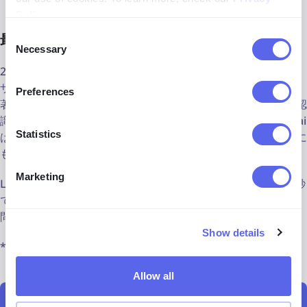
Policy
.
Consent
最高の画像検索ツール - 結論
Necessary
Selection
2026年のオンライン画像検索に最適なツールを選ぶ際、ユー
ザーが何を探しているかによって異なります。一般的な検索、
Preferences
著作権検索、画像内のオブジェクトを探すこと、さらには顔認
識技術を使用することが求められるかもしれません。Lenso.ai
Statistics
はこれらすべてのサービスを提供していますが、記事では他に
も役立つかもしれない代替案を提供しています。
Marketing
Lensoの機能を試してみたい場合は、テスト検索を行い、数秒
で必要なものを見つけてみてください！https://lenso.ai/を訪
問して試してみてください。
Show details
*選択された地域で利用可能
Allow all