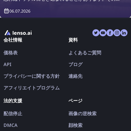
果、せっかくの旅行が終わった後に、出発前よりもがっ
06.07.2026
かりした気持ちで帰宅することになるかもしれません。
そこで今回は、**リバース画像検索**が旅行をどのよう
に守ってくれるのかをご紹介します。
会社情報
資料
価格表
よくあるご質問
API
ブログ
プライバシーに関する方針
連絡先
アフィリエイトプログラム
法的支援
ページ
配信停止
画像の逆検索
DMCA
顔検索