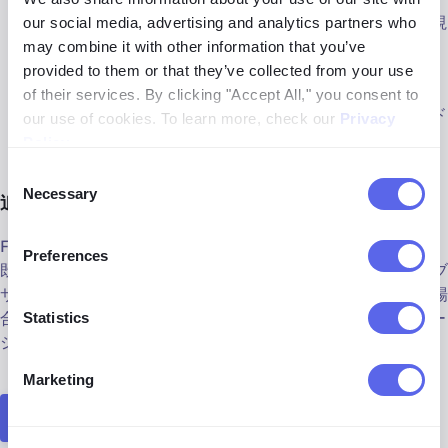
タラクティブなプロトタイプを作成して、ユーザー体験を視
our social media, advertising and analytics partners who
覚化します。
may combine it with other information that you’ve
provided to them or that they’ve collected from your use
テンプレートとコンポーネント
- プレ構築されたデザイ
of their services. By clicking "Accept All," you consent to
ンコンポーネントを使用するか、自分で作成して、ブランド
our use of cookies. To learn more, check our
Privacy
の一貫性と迅速なデザイン作業フローを実現します。
Policy
.
Consent
Necessary
Selection
追加機能
Figmaは、Slackなどの人気ツールとの統合も提供しており、
Preferences
既存のワークフローに簡単に組み込むことができます。ウェブ
サイト、アプリ、またはマーケティング資料をデザインする場
合でも、Figmaは直感的なツールとリアルタイムのコラボレー
Statistics
ションを使ってプロセスを簡素化します。
Marketing
Figmaを無料で試す