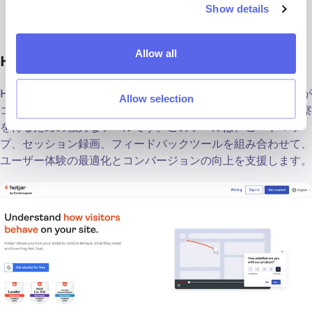
Show details
Allow all
Hotjar
Hotjarは、ウェブサイトでのユーザー行動を分析し、訪問者が
Allow selection
コンテンツとどのようにインタラクトしているかについて洞察
を得るための強力なツールです。このツールは、ヒートマッ
プ、セッション録画、フィードバックツールを組み合わせて、
ユーザー体験の最適化とコンバージョンの向上を支援します。