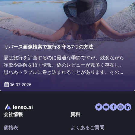
リバース画像検索で旅行を守る7つの方法
夏は旅行を計画するのに最適な季節ですが、残念ながら
詐欺や誤解を招く情報、偽のレビューが数多く存在し、
思わぬトラブルに巻き込まれることがあります。その結
果、せっかくの旅行が終わった後に、出発前よりもがっ
06.07.2026
かりした気持ちで帰宅することになるかもしれません。
そこで今回は、**リバース画像検索**が旅行をどのよう
に守ってくれるのかをご紹介します。
会社情報
資料
価格表
よくあるご質問