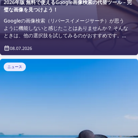
2026年版 無料で使えるGoogle画像検索の代替ツール – 完
璧な画像を見つけよう！
Googleの画像検索（リバースイメージサーチ）が思う
ように機能しないと感じたことはありませんか？ そんな
ときは、他の選択肢を試してみるのがおすすめです。
2026年の無料で使える最高の画像検索ツールで、理想の
08.07.2026
画像を見つけましょう！
ニュース