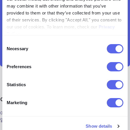
may combine it with other information that you’ve
provided to them or that they’ve collected from your use
of their services. By clicking "Accept All," you consent to
our use of cookies. To learn more, check our
Privacy
Policy
.
Consent
Necessary
Selection
Preferences
Statistics
이미지 검색을 통해 무엇을 찾을 수 있나요?
Marketing
이미지 검색 기술은 다양한 이점을 제공합니다. 다음은 몇 가지
일반적인 사용 사례입니다:
Show details