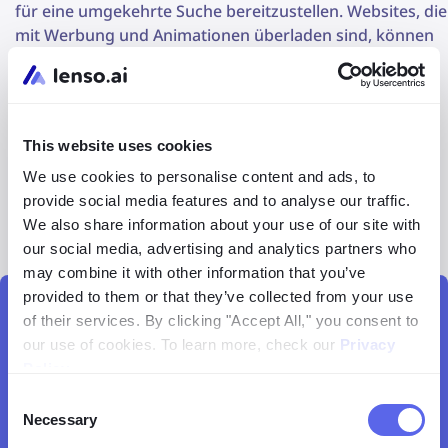
für eine umgekehrte Suche bereitzustellen. Websites, die
mit Werbung und Animationen überladen sind, können
frustrierend sein und Benutzer dazu bringen, nach
einfacheren Alternativen zu suchen.
Datenschutz:
Überprüfen Sie immer die
This website uses cookies
Datenschutzrichtlinien des Tools. Eine Website ohne
klare oder leicht zugängliche Datenschutzrichtlinien ist
We use cookies to personalise content and ads, to
ein Warnsignal. Es ist besser, eine zuverlässigere Option
provide social media features and to analyse our traffic.
zu finden, die Ihre Privatsphäre respektiert.
We also share information about your use of our site with
our social media, advertising and analytics partners who
may combine it with other information that you’ve
provided to them or that they’ve collected from your use
of their services. By clicking "Accept All," you consent to
AI-Bildsuche
our use of cookies. To learn more, check our
Privacy
Policy
.
Finden Sie Bilder kostenlos
Consent
Necessary
Selection