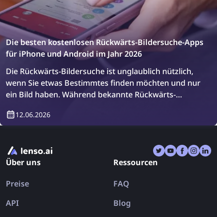
Die besten kostenlosen Rückwärts-Bildersuche-Apps
für iPhone und Android im Jahr 2026
Die Rückwärts-Bildersuche ist unglaublich nützlich,
wenn Sie etwas Bestimmtes finden möchten und nur
ein Bild haben. Während bekannte Rückwärts-
Bildersuche-Tools wie lenso.ai, TinEye und
12.06.2026
Copyseeker existieren, gibt es auch zahlreiche
Bildsuch-Apps, die mehrere Tools in einer App
kombinieren. Lassen Sie uns die besten Rückwärts-
Bildersuche-Apps für iPhone und Android im Jahr
Über uns
Ressourcen
2026 erkunden.
Preise
FAQ
API
Blog