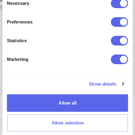
lenso.ai의
역 이미지 검색 도구
외에도 살펴볼 수 있는 많은 대
Necessary
Selection
안들이 있습니다:
Google Lens
, 일반적인 이미지 검색에 강점
Preferences
TinEye
는 중복된 이미지 검색에 유용
Statistics
Bing 이미지 검색
은 일반적인 검색에도 유용
Marketing
Copyseeker
로 이미지 중복 찾기
PimEyes
로 얼굴 검색
Show details
Allow all
Author
Julia Mykhailiuk
Allow selection
Marketing Specialist