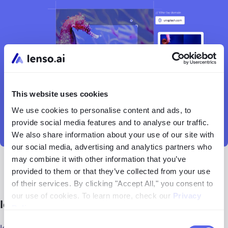
This website uses cookies
We use cookies to personalise content and ads, to
provide social media features and to analyse our traffic.
We also share information about your use of our site with
our social media, advertising and analytics partners who
may combine it with other information that you’ve
provided to them or that they’ve collected from your use
of their services. By clicking "Accept All," you consent to
our use of cookies. To learn more, check our
Privacy
lenso.ai 대안
Policy
.
Consent