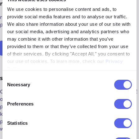
reverse.photos
We use cookies to personalise content and ads, to
reverse.photos umożliwia wyszukiwanie poprzez
provide social media features and to analyse our traffic.
przesłanie obrazu. Udostępnia różne wyniki w formie listy.
We also share information about your use of our site with
our social media, advertising and analytics partners who
may combine it with other information that you’ve
provided to them or that they’ve collected from your use
Otwórz reverse.photos
of their services. By clicking "Accept All," you consent to
our use of cookies. To learn more, check our
Privacy
Policy
.
search.creativecommons.org
Consent
Necessary
Selection
Creative Commons Search pomaga użytkownikom znaleźć
obrazy na otwartych licencjach. To dodatkowe narzędzie,
Preferences
ponieważ wyszukuje obrazy na podstawie słów
kluczowych, a nie poprzez wyszukiwanie odwrotne. Jest
przydatne do odkrywania treści do ponownego
Statistics
wykorzystania i udostępniania.