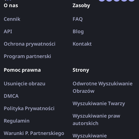
O nas
Zasoby
roku.
Cennik
FAQ
API
Blog
Ochrona prywatności
Kontakt
Program partnerski
Pomoc prawna
Strony
Usunięcie obrazu
Odwrotne Wyszukiwanie
Obrazów
DMCA
Wyszukiwanie Twarzy
Polityka Prywatności
Wyszukiwanie praw
Regulamin
autorskich
Warunki P. Partnerskiego
Wyszukiwanie