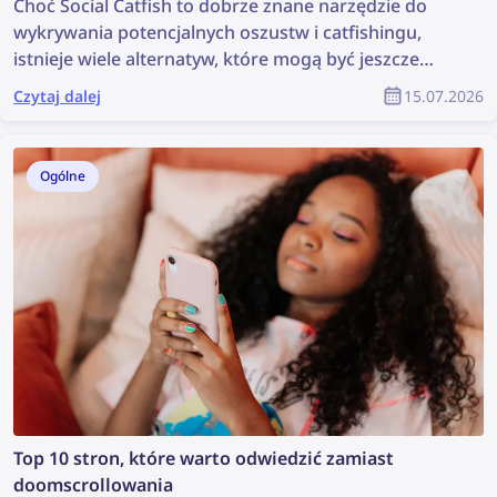
Choć Social Catfish to dobrze znane narzędzie do
wykrywania potencjalnych oszustw i catfishingu,
istnieje wiele alternatyw, które mogą być jeszcze
skuteczniejsze. Sprawdź najlepsze alternatywy dla
Czytaj dalej
15.07.2026
Social Catfish do wyszukiwania twarzy i zapobiegania
oszustwom.
Ogólne
Top 10 stron, które warto odwiedzić zamiast
doomscrollowania