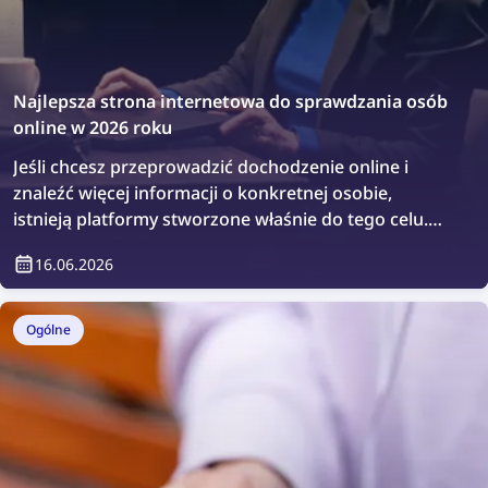
Najlepsza strona internetowa do sprawdzania osób
online w 2026 roku
Jeśli chcesz przeprowadzić dochodzenie online i
znaleźć więcej informacji o konkretnej osobie,
istnieją platformy stworzone właśnie do tego celu.
Sprawdźmy najlepsze strony internetowe do
16.06.2026
sprawdzania osób online.
Ogólne