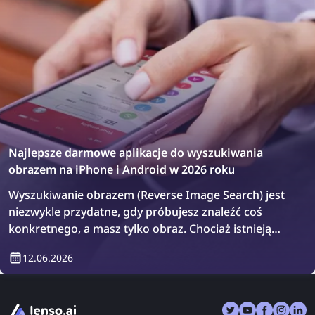
Najlepsze darmowe aplikacje do wyszukiwania
obrazem na iPhone i Android w 2026 roku
Wyszukiwanie obrazem (Reverse Image Search) jest
niezwykle przydatne, gdy próbujesz znaleźć coś
konkretnego, a masz tylko obraz. Chociaż istnieją
znane narzędzia do wyszukiwania obrazem, takie jak
12.06.2026
lenso.ai, TinEye i Copyseeker, dostępne są również
aplikacje, które łączą wiele narzędzi w jednym
miejscu. Przyjrzyjmy się najlepszym aplikacjom do
wyszukiwania obrazem na iPhone i Android w 2026