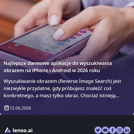
Najlepsze darmowe aplikacje do wyszukiwania
obrazem na iPhone i Android w 2026 roku
Wyszukiwanie obrazem (Reverse Image Search) jest
niezwykle przydatne, gdy próbujesz znaleźć coś
konkretnego, a masz tylko obraz. Chociaż istnieją
znane narzędzia do wyszukiwania obrazem, takie jak
12.06.2026
lenso.ai, TinEye i Copyseeker, dostępne są również
aplikacje, które łączą wiele narzędzi w jednym
miejscu. Przyjrzyjmy się najlepszym aplikacjom do
wyszukiwania obrazem na iPhone i Android w 2026