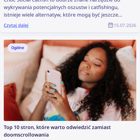
wykrywania potencjalnych oszustw i catfishingu,
istnieje wiele alternatyw, które mogą być jeszcze
skuteczniejsze. Sprawdź najlepsze alternatywy dla
Czytaj dalej
15.07.2026
Social Catfish do wyszukiwania twarzy i zapobiegania
oszustwom.
Ogólne
Top 10 stron, które warto odwiedzić zamiast
doomscrollowania