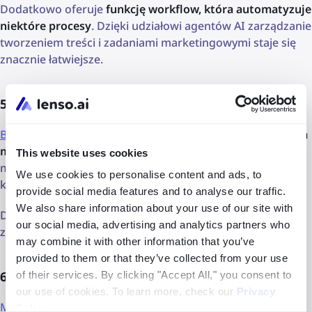
Dodatkowo oferuje
funkcję workflow, która automatyzuje
niektóre procesy
. Dzięki udziałowi agentów AI zarządzanie
tworzeniem treści i zadaniami marketingowymi staje się
znacznie łatwiejsze.
5. Brand24
Brand24
to jedno z największych
narzędzi monitorowania
marki dostępnych online
. Zbiera informacje o Twojej
This website uses cookies
marce z całego internetu, pozwalając Ci śledzić, gdzie i jak
We use cookies to personalise content and ads, to
ktoś wspomniał o Twojej marce lub nazwie firmy.
provide social media features and to analyse our traffic.
We also share information about your use of our site with
Dostarcza również
panel statystyk
, który pozwala lepiej
our social media, advertising and analytics partners who
zrozumieć świadomość marki w sieci.
may combine it with other information that you’ve
provided to them or that they’ve collected from your use
6. Mymap.ai
of their services. By clicking "Accept All," you consent to
our use of cookies. To learn more, check our
Privacy
Mymap.ai
to potężne narzędzie AI do
wizualizacji
. Dzięki
Policy
.