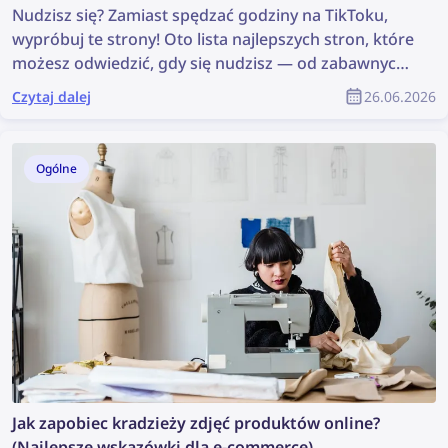
Nudzisz się? Zamiast spędzać godziny na TikToku,
wypróbuj te strony! Oto lista najlepszych stron, które
możesz odwiedzić, gdy się nudzisz — od zabawnych
gier po eksplorowanie internetu.
Czytaj dalej
26.06.2026
Ogólne
Jak zapobiec kradzieży zdjęć produktów online?
(Najlepsze wskazówki dla e-commerce)