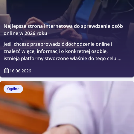
Najlepsza strona internetowa do sprawdzania osób
online w 2026 roku
Jeśli chcesz przeprowadzić dochodzenie online i
znaleźć więcej informacji o konkretnej osobie,
istnieją platformy stworzone właśnie do tego celu.
Sprawdźmy najlepsze strony internetowe do
16.06.2026
sprawdzania osób online.
Ogólne