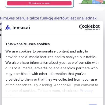
PimEyes oferuje także funkcję alertów; jest ona jednak
dostępna wyłącznie w płatnym planie. Zapewniają również
dodatkową płatną usługę obejmującą wsparcie w
usuwaniu treści z oryginalnych stron internetowych
.
This website uses cookies
We use cookies to personalise content and ads, to
Jak chronić swoją obecność w internecie?
provide social media features and to analyse our traffic.
We also share information about your use of our site with
Unikaj udostępniania swoich zdjęć w internecie
our social media, advertising and analytics partners who
osobom, którym nie ufasz w pełni.
may combine it with other information that you’ve
provided to them or that they’ve collected from your use
Pamiętaj, że
usunięcie zdjęcia nie zawsze oznacza, że
of their services. By clicking "Accept All," you consent to
zostało ono usunięte
z całego internetu.
our use of cookies. To learn more, check our
Privacy
Policy
.
Regularnie sprawdzaj, gdzie pojawiają się Twoje
zdjęcia
(na przykład, korzystając z narzędzi takich jak
Consent