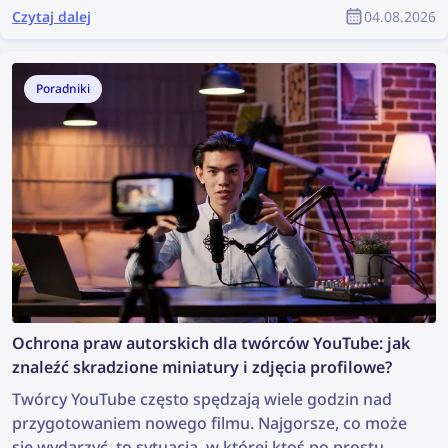
dochodzenie? Może nie jest to idealna sytuacja, ale
Czytaj dalej
04.08.2026
wystarczy do przeprowadzenia wyszukiwania
obrazem, które może ujawnić cenne informacje i
pomóc w dochodzeniu. Jak więc znaleźć więcej
Poradniki
informacji na podstawie zdjęcia?
Ochrona praw autorskich dla twórców YouTube: jak
znaleźć skradzione miniatury i zdjęcia profilowe?
Twórcy YouTube często spędzają wiele godzin nad
przygotowaniem nowego filmu. Najgorsze, co może
się wydarzyć, to sytuacja, w której ktoś po prostu