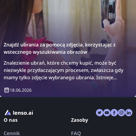
Znajdź ubrania za pomocą zdjęcia, korzystając z
wstecznego wyszukiwania obrazów
Znalezienie ubrań, które chcemy kupić, może być
niezwykle przytłaczającym procesem, zwłaszcza gdy
mamy tylko zdjęcie wybranego ubrania. Istnieje
jednak rozwiązanie: wsteczne wyszukiwanie
18.06.2026
obrazów! Dowiedz się, jak znaleźć ubrania,
korzystając z wstecznego wyszukiwania obrazów.
O nas
Zasoby
Cennik
FAQ