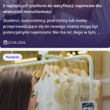
5 najlepszych platform do weryfikacji najemców dla
właścicieli nieruchomości
Studenci, cudzoziemcy, podróżnicy lub osoby
przeprowadzające się do nowego miasta mogą być
potencjalnymi najemcami. Nie ma nic złego w tym, że
chcesz przeprowadzić dodatkową weryfikację lub po
23.06.2026
prostu sprawdzić, kto będzie mieszkał w Twojej
nieruchomości. Jak to zrobić? Łatwo — za pomocą
platform do weryfikacji najemców.
Poradniki