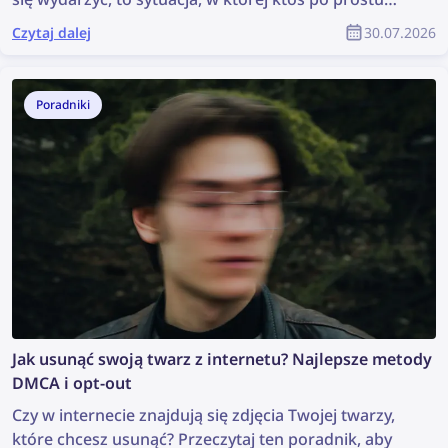
ukradnie ich treści, wykorzysta je bez zgody, a autor
Czytaj dalej
30.07.2026
nie otrzyma za nie żadnego uznania. Jak znaleźć
skradzione materiały i chronić swoje prawa autorskie
jako członek społeczności YouTube?
Poradniki
Jak usunąć swoją twarz z internetu? Najlepsze metody
DMCA i opt-out
Czy w internecie znajdują się zdjęcia Twojej twarzy,
które chcesz usunąć? Przeczytaj ten poradnik, aby