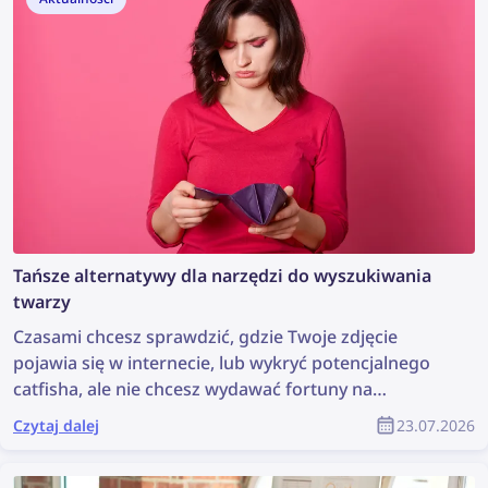
znaleziono obrazy. Czytaj dalej, aby dowiedzieć się,
jak usunąć swoje zdjęcia z dowolnej strony
internetowej z pomocą Asystenta DMCA na lenso.ai.
Tańsze alternatywy dla narzędzi do wyszukiwania
twarzy
Czasami chcesz sprawdzić, gdzie Twoje zdjęcie
pojawia się w internecie, lub wykryć potencjalnego
catfisha, ale nie chcesz wydawać fortuny na
narzędzie do wyszukiwania twarzy. Poznaj kilka
Czytaj dalej
23.07.2026
tańszych alternatyw, które nadal są skuteczne.