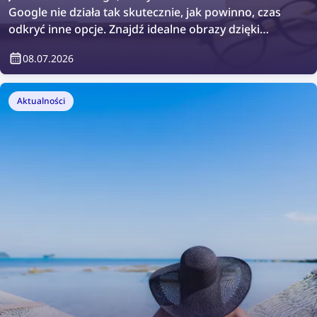
Google nie działa tak skutecznie, jak powinno, czas
odkryć inne opcje. Znajdź idealne obrazy dzięki
najlepszym darmowym narzędziom do wyszukiwania
08.07.2026
obrazów w 2026 roku!
Aktualności