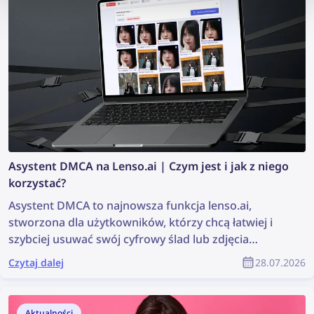
Asystent DMCA na Lenso.ai | Czym jest i jak z niego
korzystać?
Asystent DMCA to najnowsza funkcja lenso.ai,
stworzona dla użytkowników, którzy chcą łatwiej i
szybciej usuwać swój cyfrowy ślad lub zdjęcia
chronione prawem autorskim. Narzędzie generuje
Czytaj dalej
28.07.2026
gotowe do wklejenia wiadomości e-mail, które
można wykorzystać do wysyłania próśb o usunięcie
treści DMCA ze stron internetowych, na których
Aktualności