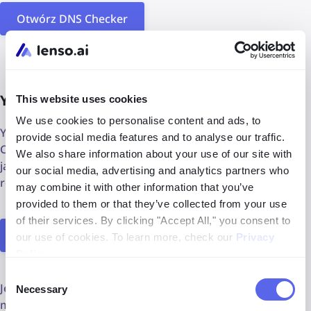
Otwórz DNS Checker
Yandex
This website uses cookies
We use cookies to personalise content and ads, to
Yandex to popularna rosyjska wyszukiwarka obrazów.
provide social media features and to analyse our traffic.
Często jest polecana jako alternatywa dla platform takich
We also share information about your use of our site with
jak Google czy lenso.ai. Niestety, nie zawiera funkcji
our social media, advertising and analytics partners who
rozpoznawania twarzy.
may combine it with other information that you’ve
provided to them or that they’ve collected from your use
of their services. By clicking "Accept All," you consent to
Otwórz Yandex
our use of cookies. To learn more, check our
Privacy
Policy
.
Consent
Jeśli nie znalazłeś tego, czego szukałeś w tym artykule,
Necessary
Selection
możesz sprawdzić naszą listę
6 najlepszych stron do