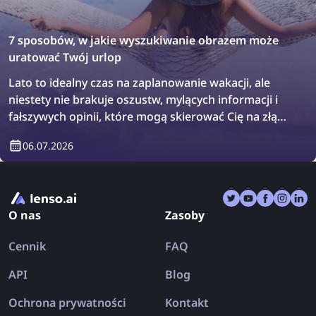
7 sposobów, w jakie wyszukiwanie obrazem może
uratować Twój urlop
Lato to idealny czas na zaplanowanie wakacji, ale
niestety nie brakuje oszustw, mylących informacji i
fałszywych opinii, które mogą skierować Cię na złą
drogę. W efekcie możesz wrócić z urlopu jeszcze
06.07.2026
bardziej rozczarowany niż przed wyjazdem. Sprawdź,
jak wyszukiwanie obrazem może raz na zawsze
uratować Twoje wakacje!
O nas
Zasoby
Cennik
FAQ
API
Blog
Ochrona prywatności
Kontakt