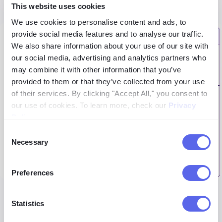
This website uses cookies
We use cookies to personalise content and ads, to
provide social media features and to analyse our traffic.
We also share information about your use of our site with
our social media, advertising and analytics partners who
may combine it with other information that you’ve
provided to them or that they’ve collected from your use
of their services. By clicking "Accept All," you consent to
our use of cookies. To learn more, check our
Privacy
Policy
.
Consent
Necessary
Selection
Preferences
Jeśli chodzi o ceny, istnieje również znaczna różnica.
Statistics
W
lenso.ai
miesięczny plan Starter
kosztuje 15,99 USD i
obejmuje 50 odblokowań linków źródłowych
,