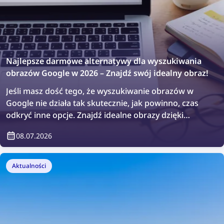
Najlepsze darmowe alternatywy dla wyszukiwania
obrazów Google w 2026 – Znajdź swój idealny obraz!
Jeśli masz dość tego, że wyszukiwanie obrazów w
Google nie działa tak skutecznie, jak powinno, czas
odkryć inne opcje. Znajdź idealne obrazy dzięki
najlepszym darmowym narzędziom do wyszukiwania
08.07.2026
obrazów w 2026 roku!
Aktualności