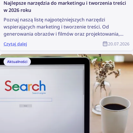
Najlepsze narzędzia do marketingu i tworzenia treści
w 2026 roku
Poznaj naszą listę najpotężniejszych narzędzi
wspierających marketing i tworzenie treści. Od
generowania obrazów i filmów oraz projektowania,
po wyszukiwanie treści i zarządzanie prawami
Czytaj dalej
20.07.2026
autorskimi – narzędzia te mogą znacznie ułatwić
pracę każdego zespołu marketingowego. W tym
artykule znajdziesz pełną listę najlepszych narzędzi
Aktualności
marketingowych i narzędzi do tworzenia treści dla
specjalistów ds. marketingu oraz projektantów
produktów.