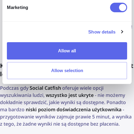
umożliwiając Ci wybór, które linki chcesz otworzyć.
Marketing
Z kolei Social Catfish
pobiera 6,87 USD za 3-dniowy
okres próbny, a potem około 29 USD miesięcznie
. Wadą
Show details
jest to, że nie wiesz, jakie wyniki będą dostępne po
płatności.
Allow all
Które narzędzie do wyszukiwania twarzy jest
Allow selection
lepsze?
Podczas gdy
Social Catfish
oferuje wiele opcji
wyszukiwania ludzi,
wszystko jest ukryte
- nie możemy
dokładnie sprawdzić, jakie wyniki są dostępne. Ponadto
ma bardzo
niski poziom doświadczenia użytkownika
-
przygotowanie wyników zajmuje prawie 5 minut, a wynika
z tego, że żadne wyniki nie są dostępne bez płacenia.