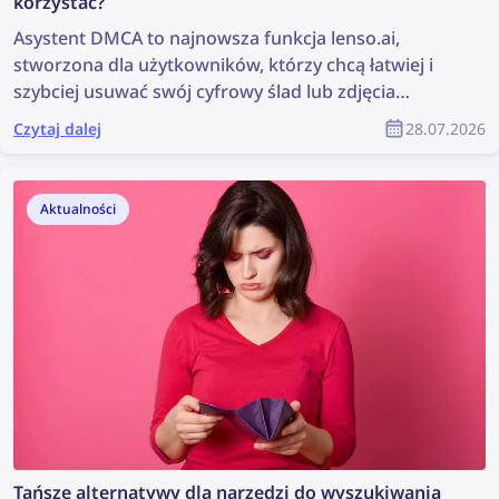
korzystać?
Asystent DMCA to najnowsza funkcja lenso.ai,
stworzona dla użytkowników, którzy chcą łatwiej i
szybciej usuwać swój cyfrowy ślad lub zdjęcia
chronione prawem autorskim. Narzędzie generuje
Czytaj dalej
28.07.2026
gotowe do wklejenia wiadomości e-mail, które
można wykorzystać do wysyłania próśb o usunięcie
treści DMCA ze stron internetowych, na których
Aktualności
znaleziono obrazy. Czytaj dalej, aby dowiedzieć się,
jak usunąć swoje zdjęcia z dowolnej strony
internetowej z pomocą Asystenta DMCA na lenso.ai.
Tańsze alternatywy dla narzędzi do wyszukiwania