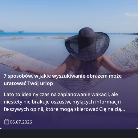
7 sposobów, w jakie wyszukiwanie obrazem może
uratować Twój urlop
Lato to idealny czas na zaplanowanie wakacji, ale
niestety nie brakuje oszustw, mylących informacji i
fałszywych opinii, które mogą skierować Cię na złą
drogę. W efekcie możesz wrócić z urlopu jeszcze
06.07.2026
bardziej rozczarowany niż przed wyjazdem. Sprawdź,
jak wyszukiwanie obrazem może raz na zawsze