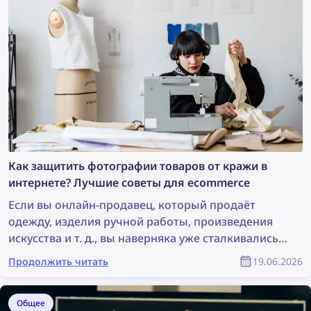
Как защитить фотографии товаров от кражи в
интернете? Лучшие советы для ecommerce
Если вы онлайн-продавец, который продаёт
одежду, изделия ручной работы, произведения
искусства и т. д., вы наверняка уже сталкивались с
дропшиппинг-бизнесами и мошенническими
Продолжить читать
19.06.2026
продавцами, которые крадут фотографии ваших
товаров. Часто кажется, что невозможно найти
всех таких продавцов и добиться удаления этих
Общее