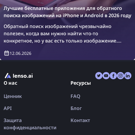
Лучшие бесплатные приложения для обратного
поиска изображений на iPhone и Android в 2026 году
Обратный поиск изображений чрезвычайно
полезен, когда вам нужно найти что-то
конкретное, но у вас есть только изображение.
Хотя существуют известные инструменты для
12.06.2026
обратного поиска изображений, такие как
lenso.ai, TinEye и Copyseeker, есть также
множество приложений, объединяющих
несколько поисковых систем в одном месте.
О нас
Ресурсы
Давайте рассмотрим лучшие приложения для
обратного поиска изображений на iPhone и
Ценник
FAQ
Android в 2026 году.
API
Блог
Защита
Контакт
конфиденциальности