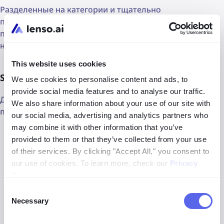
Разделенные на категории и тщательно
проанализированные командой Startup Stash, эти
платформа и услуги помогут с легкостью внедрять
новшества в бизнес.
This website uses cookies
Slideshare, Pinterest и многое другое!
We use cookies to personalise content and ads, to
provide social media features and to analyse our traffic.
Делитесь своими презентационными материалами на
We also share information about your use of our site with
платформах с файлами.
our social media, advertising and analytics partners who
may combine it with other information that you’ve
Используйте
Slideshare
, чтобы поделиться с
provided to them or that they’ve collected from your use
миром своими презентационными слайдами!
of their services. By clicking "Accept All," you consent to
Размещайте их на LinkedIn и с помощью Canva
our use of cookies. To learn more, check our
Privacy
превращайте слайды в видео для YouTube.
Policy
.
Загружайте фотографии на
Pinterest
, чтобы
Consent
Necessary
расширить вашу аудиторию — особенно если вы
Selection
продаете одежду, бытовую технику и другие товары.