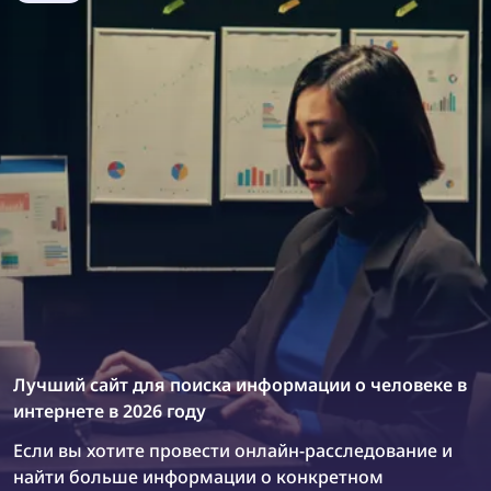
фото. Но эта задача не так сложна, как кажется:
благодаря технологии обратного поиска по
изображению находить нарушения авторских
прав в интернете и предотвращать их стало
проще, чем когда-либо. В этой статье
объясняется, как найти и удалить украденные
изображения из интернета всего за несколько
простых шагов с помощью обратного поиска по
изображению и правильно оформленных
запросов на удаление.
Лучший сайт для поиска информации о человеке в
интернете в 2026 году
Если вы хотите провести онлайн-расследование и
найти больше информации о конкретном