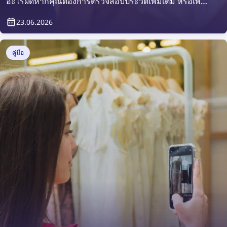
อะไรผิดหากคุณต้องการตรวจสอบประวัติเพิ่มเติม หรือเพียง
แค่ต้องการยืนยันว่าใครจะเข้ามาอาศัยอยู่ในทรัพย์สินของ
23.06.2026
คุณ แล้วจะทำได้อย่างไร? คำตอบคือทำได้ง่าย ๆ ด้วย
แพลตฟอร์มคัดกรองผู้เช่า
คู่มือ