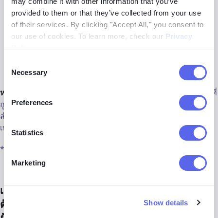
may combine it with other information that you’ve
เลือกพื้นที่หรือวัตถุที่คุณต้องการค้นหา
provided to them or that they’ve collected from your use
of their services. By clicking "Accept All," you consent to
สำหรับผลลัพธ์การค้นหาที่ดีที่สุด เลือกหมวดหมู่ที่เกี่ยวข้อง
our use of cookies. To learn more, check our
Privacy
ในกรณีนี้ พิจารณาการกรอง "คน" หรือ "สำเนา" เพราะทั้งสอง
Policy
.
อย่างนี้เหมาะสมกับการค้นหาประเภทนี้
Consent
แตะที่ภาพที่ตรงกันเพื่อไปยังเว็บไซต์ที่มันปรากฏ
Necessary
Selection
หมวดหมู่คนใน lenso
เป็นเครื่องมือที่ให้คุณมองหาหน้าของคุณที่
Preferences
ถูกโพสต์โดยแหล่งต่าง ๆ ไม่ว่าจะถูกแก้ไขหรือไม่ การค้นหา
สำเนานั้นดีเมื่อคุณมองหาภาพที่แน่นอนแต่ถูกแก้ไข มันยังใช้
เทคโนโลยีการจดจำใบหน้าเพื่อผลลัพธ์ที่ดีที่สุด*
Statistics
*มีในบางภูมิภาค
Marketing
เคล็ดลับและเทคนิค - วิธีการบอกว่าอันไหนคือ
ต้นฉบับด้วยการใช้สัญชาตญาณและการค้นหาภาพ
Show details
ย้อนกลับ?