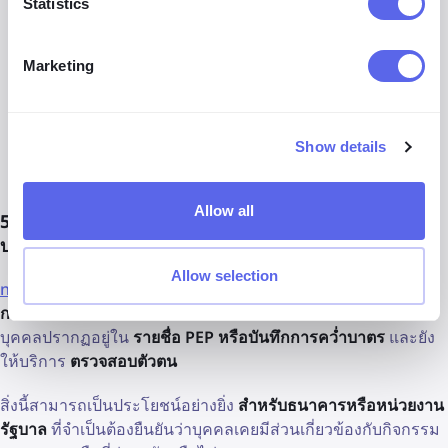
Statistics
โซเชียลมีเดีย
Marketing
บันทึกตำรวจ
คำตัดสินทางแพ่ง
Show details
ข้อมูลติดต่อ
Allow all
5. namescan.io สำหรับการตรวจสอบ PEP และการคว่ำ
บาตร
Allow selection
namescan.io
มุ่งเน้นที่การตรวจสอบประวัติขั้นสูงที่เกี่ยวข้องกับ
การป้องกันการฟอกเงิน
พวกเขาสามารถช่วยตรวจสอบได้ว่า
บุคคลปรากฏอยู่ใน
รายชื่อ PEP หรือบันทึกการคว่ำบาตร
และยัง
ให้บริการ
ตรวจสอบตัวตน
สิ่งนี้สามารถเป็นประโยชน์อย่างยิ่ง
สำหรับธนาคารหรือหน่วยงาน
รัฐบาล
ที่จำเป็นต้องยืนยันว่าบุคคลเคยมีส่วนเกี่ยวข้องกับกิจกรรม