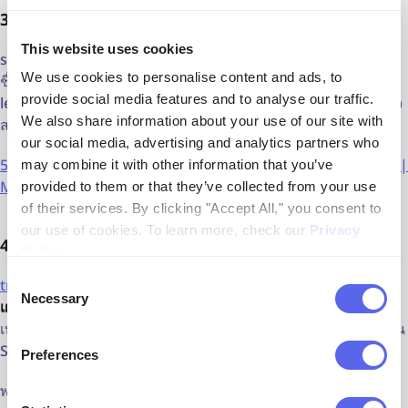
3. spokeo สำหรับการค้นหาชื่อ/อีเมล
This website uses cookies
spokeo เป็นเครื่องมืออีกตัวที่มุ่งเน้นเฉพาะ
บริการค้นหาคน
เช่น
We use cookies to personalise content and ads, to
ชื่อ อีเมล เบอร์โทร และที่อยู่ คุณสามารถเริ่มการค้นหาจาก
provide social media features and to analyse our traffic.
lenso.ai และทุกครั้งที่คุณพบชื่อจากแหล่งภาพ คุณสามารถตรวจ
We also share information about your use of our site with
สอบข้ามและยืนยันกับ Spokeo
our social media, advertising and analytics partners who
5 เครื่องมือค้นหาคนที่ดีที่สุดในปี 2026 | โดย AI-image-search |
may combine it with other information that you’ve
Medium
provided to them or that they’ve collected from your use
of their services. By clicking "Accept All," you consent to
our use of cookies. To learn more, check our
Privacy
4. truthfinder.com สำหรับบันทึกสาธารณะ
Policy
.
Consent
truthfinder
เป็นอีกหนึ่งเครื่องมือการตรวจสอบประวัติที่ช่วย
เปิด
Necessary
Selection
เผยข้อมูลจากบันทึกสาธารณะ
นอกจากนี้ยังมีตัวเลือกการค้นหา
เบอร์โทรศัพท์ เพื่อให้คุณสามารถตรวจสอบได้ว่าเบอร์โทรที่พบใน
Spokeo ตรงกับ Truthfinder หรือไม่
Preferences
พวกเขายังอ้างว่าสามารถค้นหาใน: