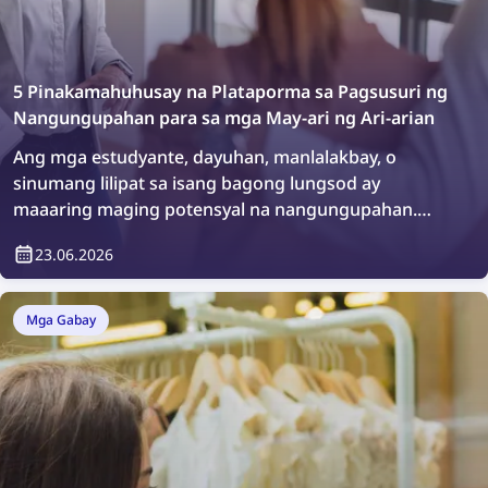
5 Pinakamahuhusay na Plataporma sa Pagsusuri ng
Nangungupahan para sa mga May-ari ng Ari-arian
Ang mga estudyante, dayuhan, manlalakbay, o
sinumang lilipat sa isang bagong lungsod ay
maaaring maging potensyal na nangungupahan.
Walang masama sa pagnanais na magsagawa ng
23.06.2026
karagdagang pagsusuri o simpleng tiyakin kung sino
ang maninirahan sa iyong ari-arian. Paano ito
gagawin? Madali lamang, sa pamamagitan ng mga
Mga Gabay
plataporma sa pagsusuri ng nangungupahan.