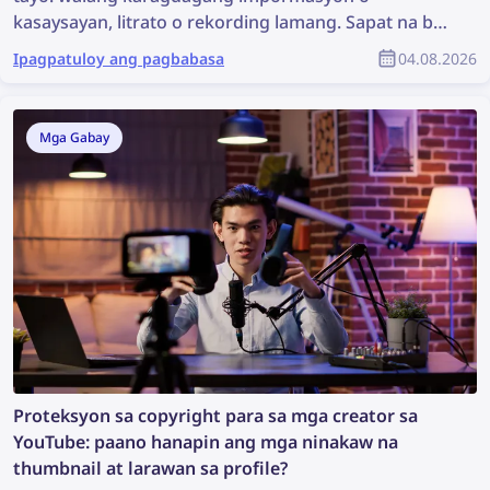
kasaysayan, litrato o rekording lamang. Sapat na ba
iyon upang magsimula ng imbestigasyon? Maaaring
Ipagpatuloy ang pagbabasa
04.08.2026
hindi ito ang pinakamainam na sitwasyon, ngunit
sapat na ito upang magsagawa ng paghahanap ng
larawan na maaaring makatuklas ng mahalagang
Mga Gabay
impormasyon at makatulong sa imbestigasyon.
Kaya, paano ka makakahanap ng higit pang
impormasyon mula sa isang litrato?
Proteksyon sa copyright para sa mga creator sa
YouTube: paano hanapin ang mga ninakaw na
thumbnail at larawan sa profile?