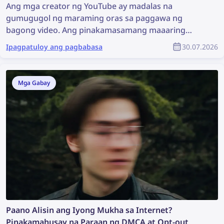
Ang mga creator ng YouTube ay madalas na
gumugugol ng maraming oras sa paggawa ng
bagong video. Ang pinakamasamang maaaring
mangyari ay kapag may nagnakaw ng kanilang
Ipagpatuloy ang pagbabasa
30.07.2026
nilalaman, ginamit ito nang walang pahintulot, at
hindi man lang nabigyan ng pagkilala ang tunay na
may-akda. Paano mo mahahanap ang ninakaw na
Mga Gabay
nilalaman at mapoprotektahan ang iyong copyright
bilang bahagi ng komunidad ng YouTube?
Paano Alisin ang Iyong Mukha sa Internet?
Pinakamahusay na Paraan ng DMCA at Opt-out