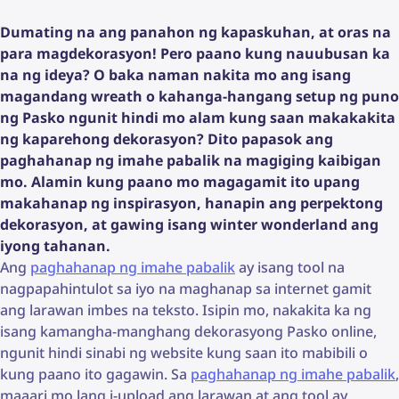
Dumating na ang panahon ng kapaskuhan, at oras na
para magdekorasyon! Pero paano kung nauubusan ka
na ng ideya? O baka naman nakita mo ang isang
magandang wreath o kahanga-hangang setup ng puno
ng Pasko ngunit hindi mo alam kung saan makakakita
ng kaparehong dekorasyon? Dito papasok ang
paghahanap ng imahe pabalik na magiging kaibigan
mo. Alamin kung paano mo magagamit ito upang
makahanap ng inspirasyon, hanapin ang perpektong
dekorasyon, at gawing isang winter wonderland ang
iyong tahanan.
Ang
paghahanap ng imahe pabalik
ay isang tool na
nagpapahintulot sa iyo na maghanap sa internet gamit
ang larawan imbes na teksto. Isipin mo, nakakita ka ng
isang kamangha-manghang dekorasyong Pasko online,
ngunit hindi sinabi ng website kung saan ito mabibili o
kung paano ito gagawin. Sa
paghahanap ng imahe pabalik
,
maaari mo lang i-upload ang larawan at ang tool ay