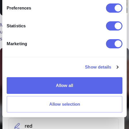
Preferences
Maaari mo ring gamitin ang
filter ng keyword sa lenso.ai
Statistics
upang limitahan ang iyong paghahanap ng sweater ayon
sa partikular na kulay, halimbawa:
Marketing
Show details
Allow all
Allow selection