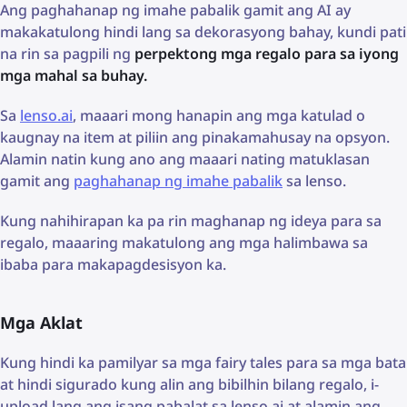
Ang paghahanap ng imahe pabalik gamit ang AI ay
makakatulong hindi lang sa dekorasyong bahay, kundi pati
na rin sa pagpili ng
perpektong mga regalo para sa iyong
mga mahal sa buhay.
Sa
lenso.ai
, maaari mong hanapin ang mga katulad o
kaugnay na item at piliin ang pinakamahusay na opsyon.
Alamin natin kung ano ang maaari nating matuklasan
gamit ang
paghahanap ng imahe pabalik
sa lenso.
Kung nahihirapan ka pa rin maghanap ng ideya para sa
regalo, maaaring makatulong ang mga halimbawa sa
ibaba para makapagdesisyon ka.
Mga Aklat
Kung hindi ka pamilyar sa mga fairy tales para sa mga bata
at hindi sigurado kung alin ang bibilhin bilang regalo, i-
upload lang ang isang pabalat sa lenso.ai at alamin ang