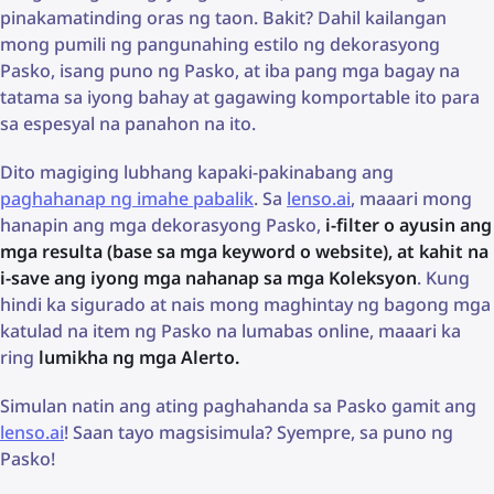
pinakamatinding oras ng taon. Bakit? Dahil kailangan
mong pumili ng pangunahing estilo ng dekorasyong
Pasko, isang puno ng Pasko, at iba pang mga bagay na
tatama sa iyong bahay at gagawing komportable ito para
sa espesyal na panahon na ito.
Dito magiging lubhang kapaki-pakinabang ang
paghahanap ng imahe pabalik
. Sa
lenso.ai
, maaari mong
hanapin ang mga dekorasyong Pasko,
i-filter o ayusin ang
mga resulta (base sa mga keyword o website), at kahit na
i-save ang iyong mga nahanap sa mga Koleksyon
. Kung
hindi ka sigurado at nais mong maghintay ng bagong mga
katulad na item ng Pasko na lumabas online, maaari ka
ring
lumikha ng mga Alerto.
Simulan natin ang ating paghahanda sa Pasko gamit ang
lenso.ai
! Saan tayo magsisimula? Syempre, sa puno ng
Pasko!