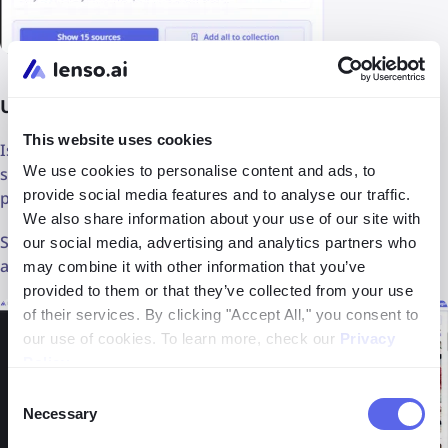
Ugly (o hindi) na Christmas Sweaters
This website uses cookies
Isa kang tagahanga o hindi ng mga ugly Christmas
We use cookies to personalise content and ads, to
sweater. Sa anumang kaso, maaari itong maging
provide social media features and to analyse our traffic.
perpektong regalo — ang tanong ay, alin ang pipiliin mo?
We also share information about your use of our site with
Subukan natin ang
paghahanap ng imahe pabalik
at
our social media, advertising and analytics partners who
alamin natin!
may combine it with other information that you’ve
provided to them or that they’ve collected from your use
of their services. By clicking "Accept All," you consent to
our use of cookies. To learn more, check our
Privacy
Policy
.
Consent
Necessary
Selection