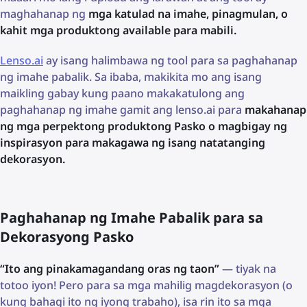
maghahanap ng
mga katulad na imahe, pinagmulan, o
kahit mga produktong available para mabili.
Lenso.ai
ay isang halimbawa ng tool para sa paghahanap
ng imahe pabalik. Sa ibaba, makikita mo ang isang
maikling gabay kung paano makakatulong ang
paghahanap ng imahe gamit ang lenso.ai para
makahanap
ng mga perpektong produktong Pasko o magbigay ng
inspirasyon para makagawa ng isang natatanging
dekorasyon.
Paghahanap ng Imahe Pabalik para sa
Dekorasyong Pasko
“Ito ang pinakamagandang oras ng taon”
— tiyak na
totoo iyon! Pero para sa mga mahilig magdekorasyon (o
kung bahagi ito ng iyong trabaho), isa rin ito sa mga