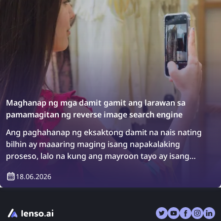
Maghanap ng mga damit gamit ang larawan sa
pamamagitan ng reverse image search engine
Ang paghahanap ng eksaktong damit na nais nating
bilhin ay maaaring maging isang napakalaking
proseso, lalo na kung ang mayroon tayo ay isang
larawan ng item. Gayunpaman, may solusyon: ang
18.06.2026
mga reverse image search engine! Tuklasin kung
paano maghanap ng mga damit gamit ang reverse
image search.