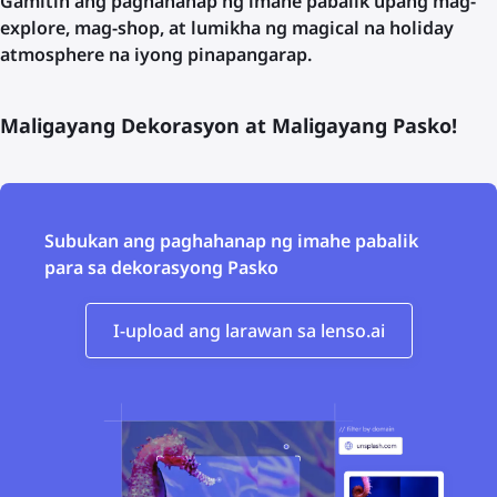
Gamitin ang paghahanap ng imahe pabalik upang mag-
explore, mag-shop, at lumikha ng magical na holiday
atmosphere na iyong pinapangarap.
Maligayang Dekorasyon at Maligayang Pasko!
Subukan ang paghahanap ng imahe pabalik
para sa dekorasyong Pasko
I-upload ang larawan sa lenso.ai