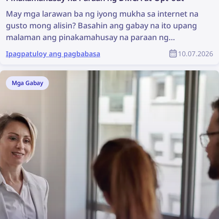
May mga larawan ba ng iyong mukha sa internet na
gusto mong alisin? Basahin ang gabay na ito upang
malaman ang pinakamahusay na paraan ng
paghahanap at pagbura ng iyong mga larawan
Ipagpatuloy ang pagbabasa
10.07.2026
online!
Mga Gabay