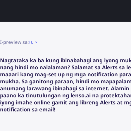
I-preview sa:
TL
Nagtataka ka ba kung ibinabahagi ang iyong muk
nang hindi mo nalalaman? Salamat sa Alerts sa le
maaari kang mag-set up ng mga notification para
mukha. Sa ganitong paraan, hindi mo mapapala
anumang larawang ibinahagi sa internet. Alamin
paano ka tinutulungan ng lenso.ai na protektah
iyong imahe online gamit ang libreng Alerts at m
notification sa email!