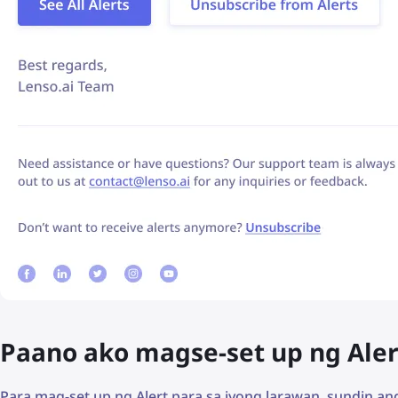
Paano ako magse-set up ng Aler
Para mag-set up ng Alert para sa iyong larawan, sundin a