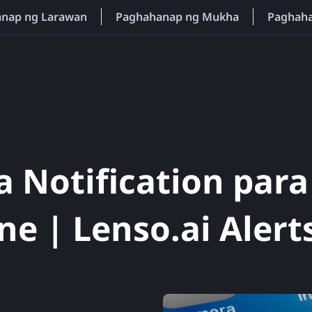
anap ng Larawan
Paghahanap ng Mukha
Paghaha
 Notification para
e | Lenso.ai Alert