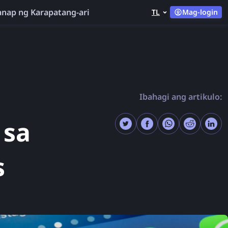
nap ng Karapatang-ari
TL
Mag-login
Ibahagi ang artikulo:
 sa
s