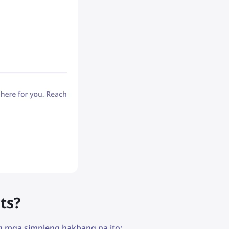
ts?
ng mga simpleng hakbang na ito: