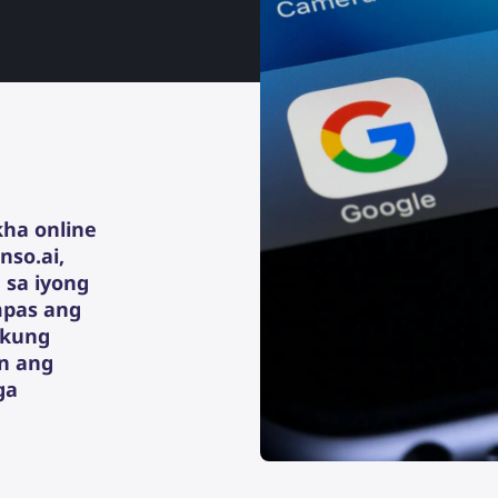
ha online
nso.ai,
 sa iyong
mpas ang
 kung
an ang
ga