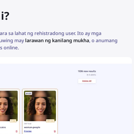
i?
ara sa lahat ng rehistradong user. Ito ay mga
tuwing may
larawan ng kanilang mukha
, o anumang
s online.