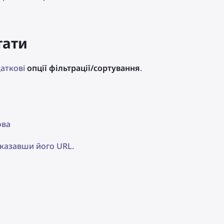
тати
даткові
опції фільтрації/сортування
.
ова
вказавши його URL.