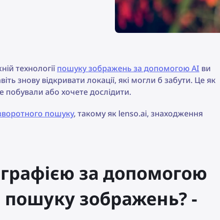
ній технології
пошуку зображень за допомогою AI
ви
віть знову відкривати локації, які могли б забути. Це як
же побували або хочете дослідити.
зворотного пошуку
, такому як lenso.ai, знаходження
ографією за допомогою
 пошуку зображень? -