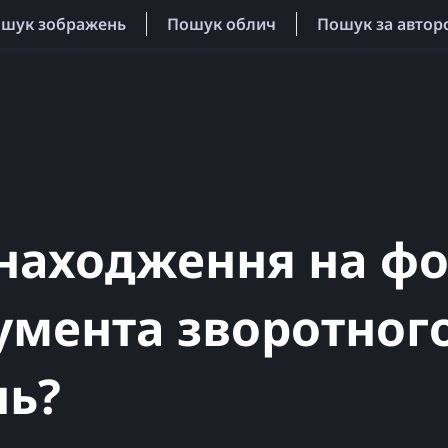
ошук зображень
Пошук облич
Пошук за автор
находження на фо
умента зворотног
нь?