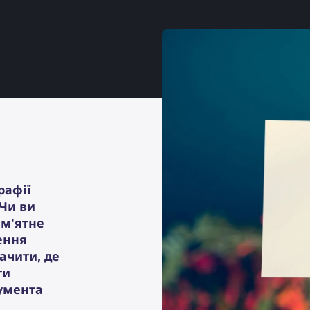
рафії
 Чи ви
ам'ятне
ення
ачити, де
ти
умента