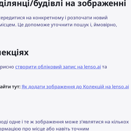
ділянці/будівлі на зображенні
середитися на конкретному і розпочати новий
місцем. Це допоможе уточнити пошук і, ймовірно,
лекціях
орисно
створити обліковий запис на lenso.ai
та
айти тут:
Як додати зображення до Колекцій на lenso.ai
Іноді одне і те ж зображення може з’являтися на кількох
формацією про місце або навіть точним