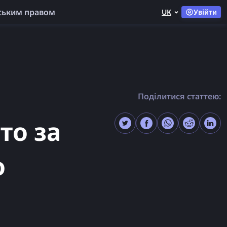
ським правом
UK
Увійти
Поділитися статтею:
то за
о