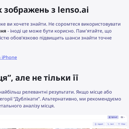
 зображень з lenso.ai
яке ви хочете знайти. Не соромтеся використовувати
ння
- іноді це може бути корисно. Пам'ятайте, що
істю обов’язково підвищить шанси знайти точне
 iPhone
”, але не тільки її
найбільш релевантні результати. Якщо місце або
тегорії “Дублікати”. Альтернативно, ми рекомендуємо
етального аналізу місця.