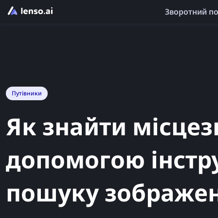
Зворотний п
Путівники
Як знайти місцез
допомогою інстр
пошуку зображе