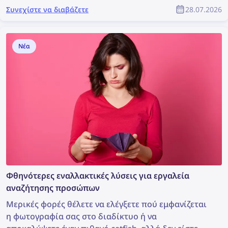
αποτύπωμα ή φωτογραφίες που προστατεύονται
Συνεχίστε να διαβάζετε
28.07.2026
από πνευματικά δικαιώματα πιο εύκολα και
γρήγορα. Πρόκειται για ένα εργαλείο που
δημιουργεί έτοιμα email, τα οποία μπορείτε να
Νέα
χρησιμοποιήσετε για να ζητήσετε την αφαίρεση
εικόνων μέσω DMCA από τις ιστοσελίδες στις
οποίες εντοπίστηκαν. Συνεχίστε να διαβάζετε για να
μάθετε πώς μπορείτε να αφαιρέσετε τις εικόνες σας
από οποιαδήποτε ιστοσελίδα με τη βοήθεια του
Βοηθού DMCA του lenso.ai.
Φθηνότερες εναλλακτικές λύσεις για εργαλεία
αναζήτησης προσώπων
Μερικές φορές θέλετε να ελέγξετε πού εμφανίζεται
η φωτογραφία σας στο διαδίκτυο ή να