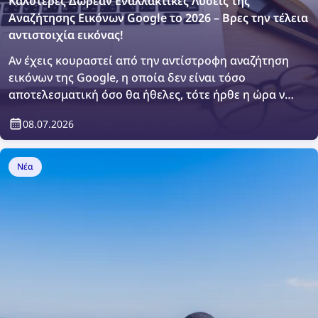
Καλύτερες Δωρεάν Εναλλακτικές Λύσεις της
Αναζήτησης Εικόνων Google το 2026 – Βρες την τέλεια
αντιστοιχία εικόνας!
Αν έχεις κουραστεί από την αντίστροφη αναζήτηση
εικόνων της Google, η οποία δεν είναι τόσο
αποτελεσματική όσο θα ήθελες, τότε ήρθε η ώρα να
εξερευνήσεις κάποιες εναλλακτικές. Ας βρούμε την
08.07.2026
τέλεια αντιστοιχία εικόνας με τα κορυφαία δωρεάν
εργαλεία αναζήτησης εικόνων του 2026!
Νέα