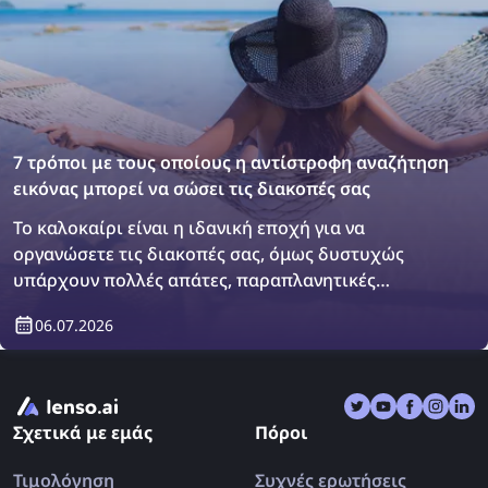
7 τρόποι με τους οποίους η αντίστροφη αναζήτηση
εικόνας μπορεί να σώσει τις διακοπές σας
Το καλοκαίρι είναι η ιδανική εποχή για να
οργανώσετε τις διακοπές σας, όμως δυστυχώς
υπάρχουν πολλές απάτες, παραπλανητικές
πληροφορίες και ψεύτικες κριτικές που μπορούν να
06.07.2026
σας οδηγήσουν σε λάθος επιλογές. Έτσι, μπορεί να
επιστρέψετε από τις διακοπές σας ακόμη πιο
απογοητευμένοι από πριν. Ας δούμε πώς η
αντίστροφη αναζήτηση εικόνας μπορεί να σώσει τις
Σχετικά με εμάς
Πόροι
διακοπές σας μια για πάντα!
Τιμολόγηση
Συχνές ερωτήσεις