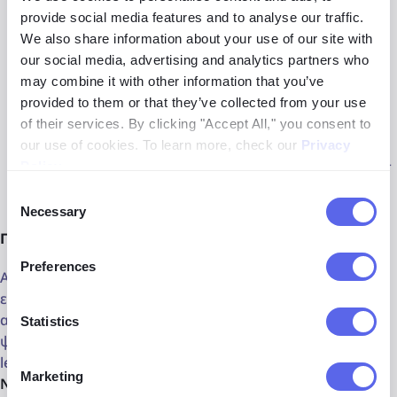
άνθρωποι έχουν κάποια διαδικτυακή παρουσία, η μη
provide social media features and to analyse our traffic.
ανεύρεση φωτογραφιών δεν αποτελεί απαραίτητα
We also share information about your use of our site with
κόκκινο σημάδι. Αναζητήστε άλλα προειδοποιητικά
our social media, advertising and analytics partners who
σημάδια.
may combine it with other information that you’ve
provided to them or that they’ve collected from your use
Αποτελέσματα με το ίδιο πρόσωπο αλλά
of their services. By clicking "Accept All," you consent to
διαφορετικά ονόματα ή τοποθεσίες
—αυτό μπορεί να
our use of cookies. To learn more, check our
Privacy
υποδεικνύει ότι η εικόνα κλάπηκε ή το άτομο ψεύδεται
Policy
.
για την ταυτότητά του.
Consent
Necessary
Selection
Πώς να Επιβεβαιώσετε ότι Είναι το Ίδιο Άτομο:
Preferences
Αν βρείτε πολλές ταιριαστές εικόνες, προσπαθήστε να
εντοπίσετε παλαιότερες για να διασφαλίσετε την
αυθεντικότητα. Μερικές φορές οι απατεώνες ανεβάζουν
Statistics
ψευδείς πληροφορίες σε διάφορες πλατφόρμες. Με το
lenso, μπορείτε να
ταξινομήσετε από "Παλαιότερα προς
Marketing
Νεότερα"
για να βρείτε τις πρώτες αντιστοιχίες.