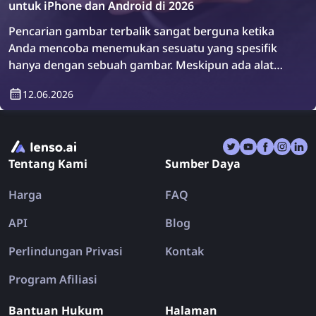
untuk iPhone dan Android di 2026
Pencarian gambar terbalik sangat berguna ketika
Anda mencoba menemukan sesuatu yang spesifik
hanya dengan sebuah gambar. Meskipun ada alat
pencarian gambar terbalik terkenal seperti lenso.ai,
12.06.2026
TinEye, dan Copyseeker, ada juga banyak aplikasi
pencarian gambar yang menggabungkan berbagai
alat dalam satu aplikasi. Mari kita jelajahi aplikasi
pencarian gambar terbalik terbaik untuk iPhone dan
Tentang Kami
Sumber Daya
Android di tahun 2026.
Harga
FAQ
API
Blog
Perlindungan Privasi
Kontak
Program Afiliasi
Bantuan Hukum
Halaman