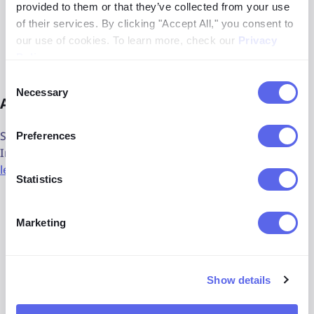
provided to them or that they’ve collected from your use
of their services. By clicking "Accept All," you consent to
Mengurutkan hasil
berdasarkan terbaru/terlama
our use of cookies. To learn more, check our
Privacy
atau cocok/kurang cocok
Policy
.
Consent
Necessary
Selection
Alat Pencarian Wajah Terbaik
Saat ini,
lenso.ai adalah alat pencarian wajah terbaik
di
Preferences
Internet. Anda juga dapat mencoba beberapa
alternatif
lenso.ai
:
Statistics
Pimeyes
Marketing
Facecheck.id
TinEye
Show details
Google Lens