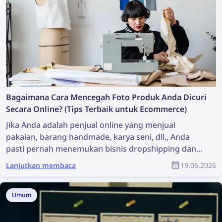
Bagaimana Cara Mencegah Foto Produk Anda Dicuri
Secara Online? (Tips Terbaik untuk Ecommerce)
Jika Anda adalah penjual online yang menjual
pakaian, barang handmade, karya seni, dll., Anda
pasti pernah menemukan bisnis dropshipping dan
penjual palsu yang mencuri foto produk Anda.
Lanjutkan membaca
19.06.2026
Sering kali rasanya mustahil untuk menemukan
semua penjual palsu dan menghapus foto-foto
tersebut. Namun, tantangan ini tidak sebesar
Umum
kelihatannya – dengan teknologi pencarian gambar
terbalik, kini lebih mudah dari sebelumnya untuk