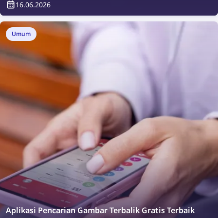
16.06.2026
terbaik untuk menyelidiki seseorang secara online.
Umum
Aplikasi Pencarian Gambar Terbalik Gratis Terbaik