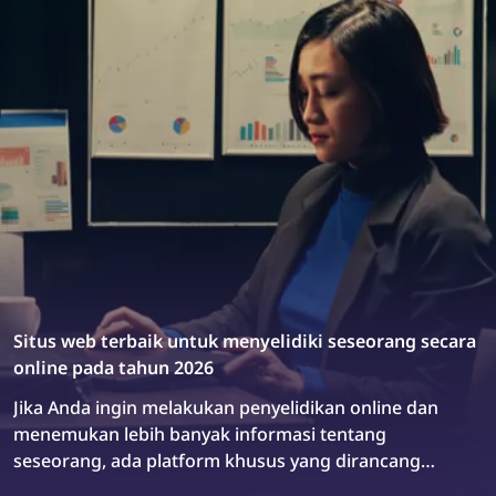
menemukan pelanggaran hak cipta online dan
mencegahnya. Artikel ini menjelaskan bagaimana
Anda dapat menemukan dan menghapus gambar
curian dari internet hanya dalam beberapa langkah
sederhana menggunakan pencarian gambar terbalik
dan permintaan penghapusan yang tepat.
Situs web terbaik untuk menyelidiki seseorang secara
online pada tahun 2026
Jika Anda ingin melakukan penyelidikan online dan
menemukan lebih banyak informasi tentang
seseorang, ada platform khusus yang dirancang
untuk tujuan tersebut. Mari kita lihat situs web