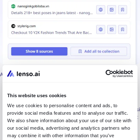
Anda juga dapat menyaring pencarian dengan :
Memeriksa kategori lain
(Duplikat, Tempat, Terkait
atau Serupa)
This website uses cookies
We use cookies to personalise content and ads, to
Membuat
notifikasi gratis
untuk menerima informasi
provide social media features and to analyse our traffic.
terbaru setiap kali hasil gambar baru muncul di Internet
We also share information about your use of our site with
our social media, advertising and analytics partners who
Memfilter hasil berdasarkan
domain atau kata kunci
may combine it with other information that you’ve
tertentu