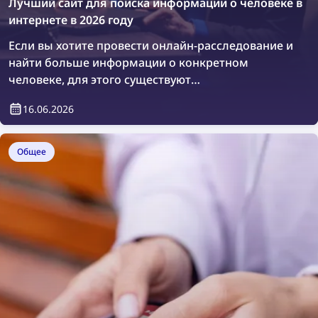
Лучший сайт для поиска информации о человеке в
интернете в 2026 году
Если вы хотите провести онлайн-расследование и
найти больше информации о конкретном
человеке, для этого существуют
специализированные платформы. Давайте
16.06.2026
рассмотрим лучшие сайты для поиска
информации о человеке в интернете.
Общее