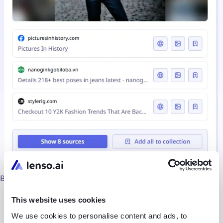
Вы также можете уточнить поиск:
Проверив другие категории
(Дубликаты, Места,
This website uses cookies
Связанные или Похожие)
We use cookies to personalise content and ads, to