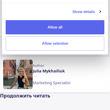
Facecheck.id
Show details
TinEye
Allow all
Google Lens
Yandex
Allow selection
Author
Julia Mykhailiuk
Marketing Specialist
Продолжить читать