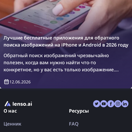
Лучшие бесплатные приложения для обратного
поиска изображений на iPhone и Android в 2026 году
Обратный поиск изображений чрезвычайно
полезен, когда вам нужно найти что-то
конкретное, но у вас есть только изображение.
Хотя существуют известные инструменты для
12.06.2026
обратного поиска изображений, такие как
lenso.ai, TinEye и Copyseeker, есть также
множество приложений, объединяющих
несколько поисковых систем в одном месте.
О нас
Ресурсы
Давайте рассмотрим лучшие приложения для
обратного поиска изображений на iPhone и
Ценник
FAQ
Android в 2026 году.