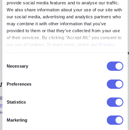
provide social media features and to analyse our traffic.
Создав
бесплатное уведомление
, чтобы получать
We also share information about your use of our site with
обновления при появлении новых результатов
our social media, advertising and analytics partners who
изображений в Интернете
may combine it with other information that you’ve
provided to them or that they’ve collected from your use
Фильтруя результаты по
определённым доменам
of their services. By clicking "Accept All," you consent to
или ключевым словам
our use of cookies. To learn more, check our
Privacy
Policy
.
Сортируя результаты
по новизне/старшинству или
лучшему/худшему совпадению
Consent
Necessary
Selection
Лучшие инструменты для поиска лиц
Preferences
В настоящее время
lenso.ai — лучший инструмент для
Statistics
поиска лиц
в Интернете. Также можно попробовать
некоторые
альтернативы lenso.ai
:
Marketing
Pimeyes