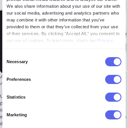
We also share information about your use of our site with
our social media, advertising and analytics partners who
may combine it with other information that you’ve
provided to them or that they’ve collected from your use
of their services. By clicking "Accept All," you consent to
our use of cookies. To learn more, check our
Privacy
Policy
.
Consent
Necessary
Selection
Até mesmo arte que parece orgânica pode ser uma peça
Preferences
roubada
Use ferramentas como lenso.ai ou outros motores de
Statistics
pesquisa reversa de imagens para se manter seguro
online e confie em seus instintos ao interagir com
Marketing
estranhos. Sempre verifique a identidade de alguém antes
de enviar dinheiro e evite interagir com qualquer pessoa