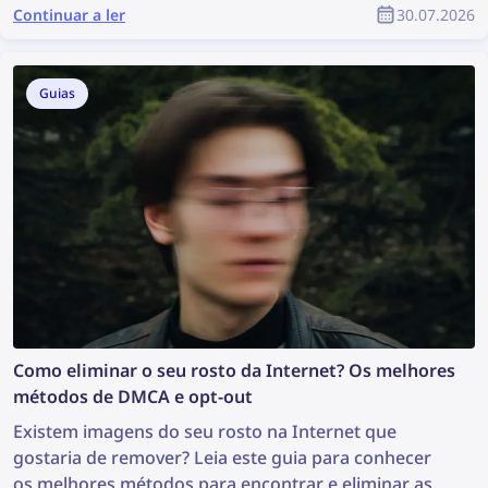
esse conteúdo, reutilizá-lo sem autorização e o
Continuar a ler
30.07.2026
criador não receber nenhum reconhecimento pelo
seu trabalho. Como encontrar conteúdo roubado e
proteger seus direitos autorais como parte da
Guias
comunidade do YouTube?
Como eliminar o seu rosto da Internet? Os melhores
métodos de DMCA e opt-out
Existem imagens do seu rosto na Internet que
gostaria de remover? Leia este guia para conhecer
os melhores métodos para encontrar e eliminar as