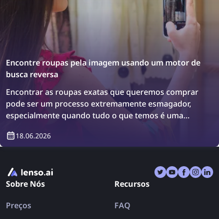
Encontre roupas pela imagem usando um motor de
busca reversa
Encontrar as roupas exatas que queremos comprar
pode ser um processo extremamente esmagador,
especialmente quando tudo o que temos é uma
imagem do item. No entanto, há uma solução:
18.06.2026
motores de busca reversa! Descubra como
encontrar roupas usando uma busca de imagem
reversa.
Sobre Nós
Recursos
Preços
FAQ