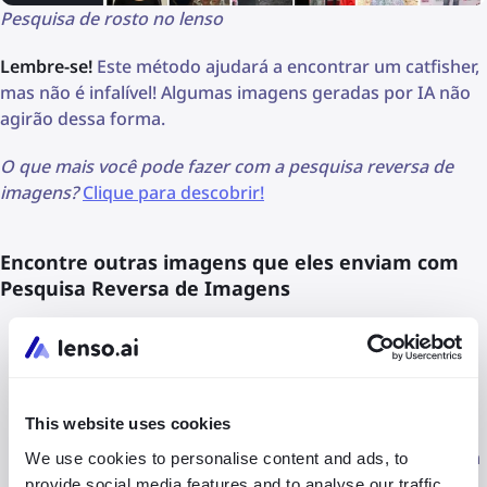
Pesquisa de rosto no lenso
Lembre-se!
Este método ajudará a encontrar um catfisher,
mas não é infalível! Algumas imagens geradas por IA não
agirão dessa forma.
O que mais você pode fazer com a pesquisa reversa de
imagens?
Clique para descobrir!
Encontre outras imagens que eles enviam com
Pesquisa Reversa de Imagens
Abra
lenso.ai
no seu iPhone, Android ou desktop.
Faça o upload da imagem que eles enviaram para
você.
This website uses cookies
Verifique se a imagem que você recebeu apareceu em
We use cookies to personalise content and ads, to
qualquer outro lugar online.
provide social media features and to analyse our traffic.