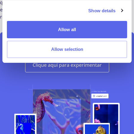
que peça ajuda financeira. Ao conhecer novas pessoas,
escolha sempre locais públicos e movimentados, como
Show details
restaurantes.
Allow all
Verifique o catfishing no lenso.ai
Allow selection
Clique aqui para experimentar