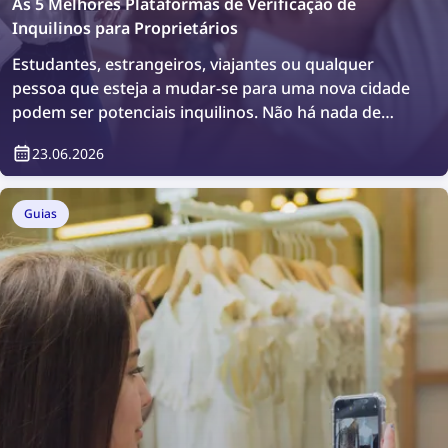
As 5 Melhores Plataformas de Verificação de
Inquilinos para Proprietários
Estudantes, estrangeiros, viajantes ou qualquer
pessoa que esteja a mudar-se para uma nova cidade
podem ser potenciais inquilinos. Não há nada de
errado em querer fazer uma verificação adicional ou
23.06.2026
simplesmente confirmar quem irá viver no seu
imóvel. Como fazer isso? De forma simples,
utilizando plataformas de verificação de inquilinos.
Guias