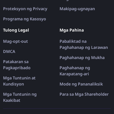
Proteksyon ng Privacy
Makipag-ugnayan
Programa ng Kasosyo
Tulong Legal
Mga Pahina
Mag-opt-out
Pabaliktad na
Paghahanap ng Larawan
DMCA
Paghahanap ng Mukha
Patakaran sa
Pagkapribado
Paghahanap ng
Karapatang-ari
Mga Tuntunin at
Kundisyon
Mode ng Pananaliksik
Mga Tuntunin ng
Para sa Mga Shareholder
Kaakibat