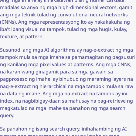
madalas sa anyo ng mga high-dimensional vectors, gamit
ang mga teknik tulad ng convolutional neural networks
(CNNs). Ang mga representasyong ito ay nakakakuha ng
iba't ibang visual na tampok, tulad ng mga hugis, kulay,
texture, at pattern.
Susunod, ang mga AI algorithms ay nag-e-extract ng mga
tampok mula sa mga imahe sa pamamagitan ng pagsusuri
ng kanilang mga pixel values at patterns. Ang mga CNNs,
na karaniwang ginagamit para sa mga gawain sa
pagproseso ng imahe, ay binubuo ng maraming layers na
nag-e-extract ng hierarchical na mga tampok mula sa raw
na data ng imahe. Ang mga na-extract na tampok ay ini-
index, na nagbibigay-daan sa mahusay na pag-retrieve ng
magkatulad na mga imahe sa panahon ng mga search
query.
Sa panahon ng isang search query, inihahambing ng AI
system ang mga tampok ng query na imahe sa mga