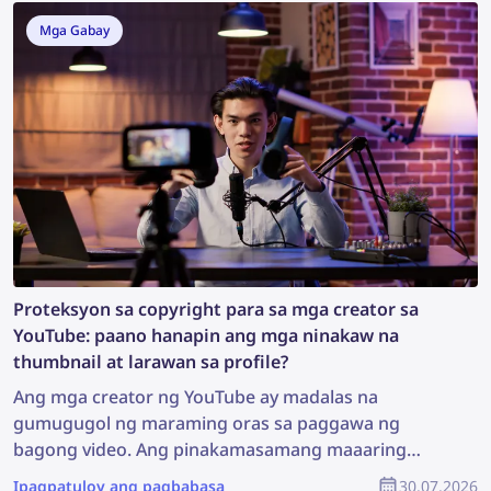
larawan na maaaring makatuklas ng mahalagang
Mga Gabay
impormasyon at makatulong sa imbestigasyon.
Kaya, paano ka makakahanap ng higit pang
impormasyon mula sa isang litrato?
Proteksyon sa copyright para sa mga creator sa
YouTube: paano hanapin ang mga ninakaw na
thumbnail at larawan sa profile?
Ang mga creator ng YouTube ay madalas na
gumugugol ng maraming oras sa paggawa ng
bagong video. Ang pinakamasamang maaaring
mangyari ay kapag may nagnakaw ng kanilang
Ipagpatuloy ang pagbabasa
30.07.2026