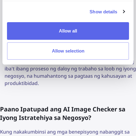
sa halip na teksto, na nagpapadali para sa kanila na
makahanap ng eksaktong hinahanap nila. Maaari itong
Show details
humantong sa pagtaas ng mga benta at kasiyahan ng
customer habang natutuklasan ng mga user ang mga
Allow all
produkto na mas tumpak na tumutugma sa kanilang
mga kagustuhan.
Allow selection
Pinasimple ang Awtomasyon ng Daloy ng Trabaho
-
maaaring awtomatiko at padaliin ng mga tool na ito ang
iba't ibang proseso ng daloy ng trabaho sa loob ng iyong
negosyo, na humahantong sa pagtaas ng kahusayan at
produktibidad.
Paano Ipatupad ang AI Image Checker sa
Iyong Istratehiya sa Negosyo?
Kung nakakumbinsi ang mga benepisyong nabanggit sa