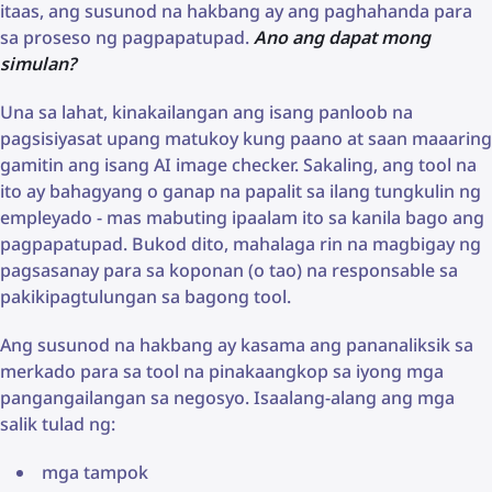
itaas, ang susunod na hakbang ay ang paghahanda para
sa proseso ng pagpapatupad.
Ano ang dapat mong
simulan?
Una sa lahat, kinakailangan ang isang panloob na
pagsisiyasat upang matukoy kung paano at saan maaaring
gamitin ang isang AI image checker. Sakaling, ang tool na
ito ay bahagyang o ganap na papalit sa ilang tungkulin ng
empleyado - mas mabuting ipaalam ito sa kanila bago ang
pagpapatupad. Bukod dito, mahalaga rin na magbigay ng
pagsasanay para sa koponan (o tao) na responsable sa
pakikipagtulungan sa bagong tool.
Ang susunod na hakbang ay kasama ang pananaliksik sa
merkado para sa tool na pinakaangkop sa iyong mga
pangangailangan sa negosyo. Isaalang-alang ang mga
salik tulad ng:
mga tampok