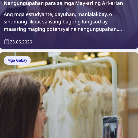
Nangungupahan para sa mga May-ari ng Ari-arian
Ang mga estudyante, dayuhan, manlalakbay, o
sinumang lilipat sa isang bagong lungsod ay
maaaring maging potensyal na nangungupahan.
Walang masama sa pagnanais na magsagawa ng
23.06.2026
karagdagang pagsusuri o simpleng tiyakin kung sino
ang maninirahan sa iyong ari-arian. Paano ito
gagawin? Madali lamang, sa pamamagitan ng mga
Mga Gabay
plataporma sa pagsusuri ng nangungupahan.