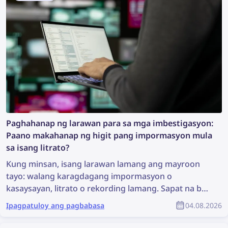
Paghahanap ng larawan para sa mga imbestigasyon:
Paano makahanap ng higit pang impormasyon mula
sa isang litrato?
Kung minsan, isang larawan lamang ang mayroon
tayo: walang karagdagang impormasyon o
kasaysayan, litrato o rekording lamang. Sapat na ba
iyon upang magsimula ng imbestigasyon? Maaaring
Ipagpatuloy ang pagbabasa
04.08.2026
hindi ito ang pinakamainam na sitwasyon, ngunit
sapat na ito upang magsagawa ng paghahanap ng