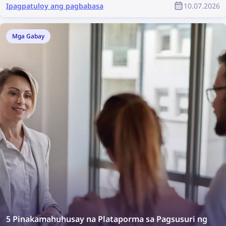
paghahanap at pagbura ng iyong mga larawan
Ipagpatuloy ang pagbabasa
10.07.2026
online!
Mga Gabay
5 Pinakamahuhusay na Plataporma sa Pagsusuri ng