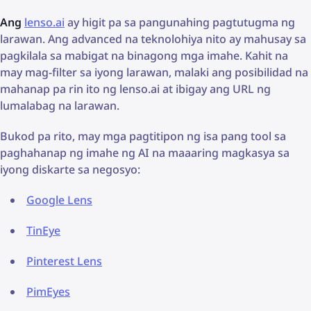
Ang
lenso.ai
ay higit pa sa pangunahing pagtutugma ng
larawan. Ang advanced na teknolohiya nito ay mahusay sa
pagkilala sa mabigat na binagong mga imahe. Kahit na
may mag-filter sa iyong larawan, malaki ang posibilidad na
mahanap pa rin ito ng lenso.ai at ibigay ang URL ng
lumalabag na larawan.
Bukod pa rito, may mga pagtitipon ng isa pang tool sa
paghahanap ng imahe ng AI na maaaring magkasya sa
iyong diskarte sa negosyo:
Google Lens
TinEye
Pinterest Lens
PimEyes