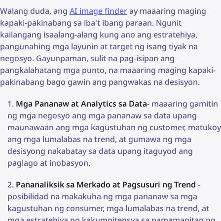
Walang duda, ang
AI image finder
ay maaaring maging
kapaki-pakinabang sa iba't ibang paraan. Ngunit
kailangang isaalang-alang kung ano ang estratehiya,
pangunahing mga layunin at target ng isang tiyak na
negosyo. Gayunpaman, sulit na pag-isipan ang
pangkalahatang mga punto, na maaaring maging kapaki-
pakinabang bago gawin ang pangwakas na desisyon.
Mga Pananaw at Analytics sa Data
- maaaring gamitin
ng mga negosyo ang mga pananaw sa data upang
maunawaan ang mga kagustuhan ng customer, matukoy
ang mga lumalabas na trend, at gumawa ng mga
desisyong nakabatay sa data upang itaguyod ang
paglago at inobasyon.
Pananaliksik sa Merkado at Pagsusuri ng Trend
-
posibilidad na makakuha ng mga pananaw sa mga
kagustuhan ng consumer, mga lumalabas na trend, at
mga estratehiya ng kakumpitensya sa pamamagitan ng