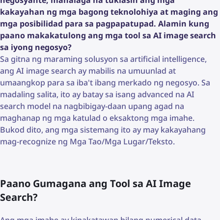
kakayahan ng mga bagong teknolohiya at maging ang
mga posibilidad para sa pagpapatupad. Alamin kung
paano makakatulong ang mga tool sa AI image search
sa iyong negosyo?
Sa gitna ng maraming solusyon sa artificial intelligence,
ang AI image search ay mabilis na umuunlad at
umaangkop para sa iba't ibang merkado ng negosyo. Sa
madaling salita, ito ay batay sa isang advanced na AI
search model na nagbibigay-daan upang agad na
maghanap ng mga katulad o eksaktong mga imahe.
Bukod dito, ang mga sistemang ito ay may kakayahang
mag-recognize ng Mga Tao/Mga Lugar/Teksto.
Paano Gumagana ang Tool sa AI Image
Search?
Ang mga imahe ay kinakatawan bilang numerical data,