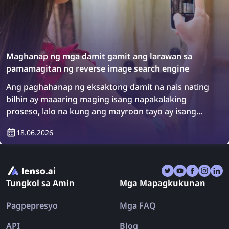
Maghanap ng mga damit gamit ang larawan sa
pamamagitan ng reverse image search engine
Ang paghahanap ng eksaktong damit na nais nating
bilhin ay maaaring maging isang napakalaking
proseso, lalo na kung ang mayroon tayo ay isang
larawan ng item. Gayunpaman, may solusyon: ang
18.06.2026
mga reverse image search engine! Tuklasin kung
paano maghanap ng mga damit gamit ang reverse
image search.
Tungkol sa Amin
Mga Mapagkukunan
Pagpepresyo
Mga FAQ
API
Blog