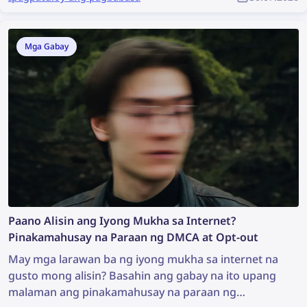
nilalaman, ginamit ito nang walang pahintulot, at
hindi man lang nabigyan ng pagkilala ang tunay na
may-akda. Paano mo mahahanap ang ninakaw na
Mga Gabay
nilalaman at mapoprotektahan ang iyong copyright
bilang bahagi ng komunidad ng YouTube?
Paano Alisin ang Iyong Mukha sa Internet?
Pinakamahusay na Paraan ng DMCA at Opt-out
May mga larawan ba ng iyong mukha sa internet na
gusto mong alisin? Basahin ang gabay na ito upang
malaman ang pinakamahusay na paraan ng