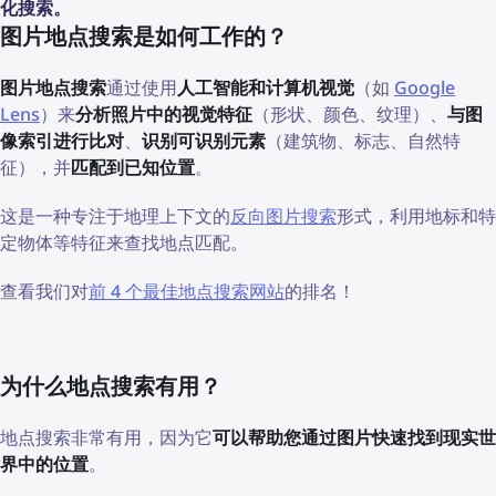
化搜索。
图片地点搜索是如何工作的？
图片地点搜索
通过使用
人工智能和计算机视觉
（如
Google
Lens
）来
分析照片中的视觉特征
（形状、颜色、纹理）、
与图
像索引进行比对
、
识别可识别元素
（建筑物、标志、自然特
征），并
匹配到已知位置
。
这是一种专注于地理上下文的
反向图片搜索
形式，利用地标和特
定物体等特征来查找地点匹配。
查看我们对
前 4 个最佳地点搜索网站
的排名！
为什么地点搜索有用？
地点搜索非常有用，因为它
可以帮助您通过图片快速找到现实世
界中的位置
。