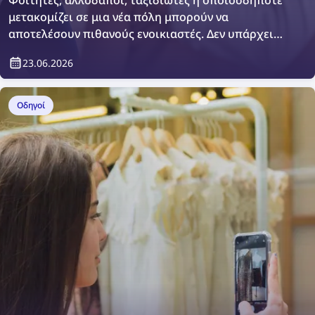
μετακομίζει σε μια νέα πόλη μπορούν να
αποτελέσουν πιθανούς ενοικιαστές. Δεν υπάρχει
τίποτα κακό στο να θέλετε να πραγματοποιήσετε
23.06.2026
έναν επιπλέον έλεγχο ή απλώς να επιβεβαιώσετε
ποιος θα διαμένει στο ακίνητό σας. Πώς μπορείτε
να το κάνετε; Εύκολα, με πλατφόρμες ελέγχου
Οδηγοί
ενοικιαστών.