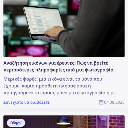
Αναζήτηση εικόνων για έρευνες: Πώς να βρείτε
περισσότερες πληροφορίες από μια φωτογραφία;
Μερικές φορές, μια εικόνα είναι το μόνο που
έχουμε: καμία πρόσθετη πληροφορία ή
προηγούμενο ιστορικό, μόνο μια φωτογραφία ή μια
καταγραφή. Είναι αυτό αρκετό για να ξεκινήσουμε
Συνεχίστε να διαβάζετε
04.08.2026
μια έρευνα; Μπορεί να μην είναι ιδανικό, αλλά αρκεί
για να πραγματοποιήσετε μια αναζήτηση εικόνων, η
οποία μπορεί να αποκαλύψει πολύτιμες
Οδηγοί
πληροφορίες και να υποστηρίξει την έρευνα. Πώς