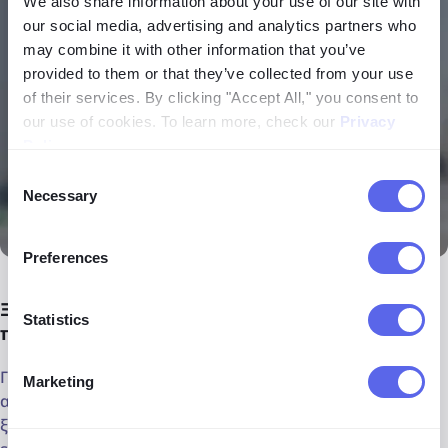
We also share information about your use of our site with
our social media, advertising and analytics partners who
may combine it with other information that you’ve
provided to them or that they’ve collected from your use
of their services. By clicking "Accept All," you consent to
our use of cookies. To learn more, check our
Privacy
Policy
.
Consent
Necessary
Selection
Preferences
Ξεκλειδώστε τα αποτελέσματα που σας αρέσουν
Statistics
περισσότερο
Για να ξεκλειδώσετε ένα αποτέλεσμα, κάντε κλικ στο
Marketing
αποτέλεσμα και έπειτα στο θολωμένο πεδίο. Μόλις
ξεκλειδωθεί, κάντε κλικ στο εικονίδιο της εικόνας ή στο