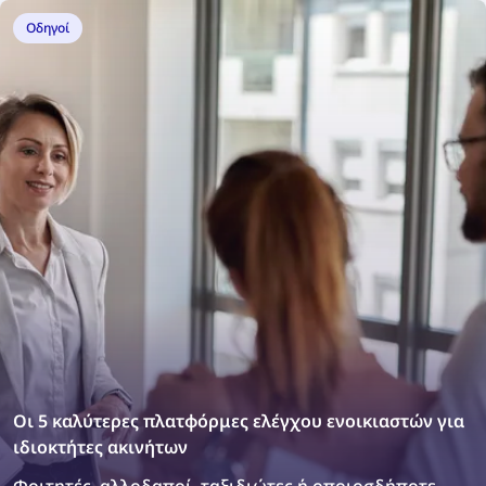
Οδηγοί
Οι 5 καλύτερες πλατφόρμες ελέγχου ενοικιαστών για
ιδιοκτήτες ακινήτων
Φοιτητές, αλλοδαποί, ταξιδιώτες ή οποιοσδήποτε