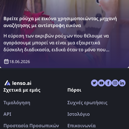
Βρείτε ρούχα με εικόνα χρησιμοποιώντας μηχανή
αναζήτησης με αντίστροφη εικόνα
Η εύρεση των ακριβών ρούχων που θέλουμε να
αγοράσουμε μπορεί να είναι μια εξαιρετικά
δύσκολη διαδικασία, ειδικά όταν το μόνο που
έχουμε είναι μια εικόνα του αντικειμένου. Ωστόσο,
18.06.2026
υπάρχει μια λύση: οι μηχανές αναζήτησης με
αντίστροφη εικόνα! Ανακαλύψτε πώς να βρείτε
ρούχα χρησιμοποιώντας μια αναζήτηση με
αντίστροφη εικόνα.
Σχετικά με εμάς
Πόροι
Τιμολόγηση
Συχνές ερωτήσεις
API
Ιστολόγιο
Προστασία Προσωπικών
Επικοινωνία