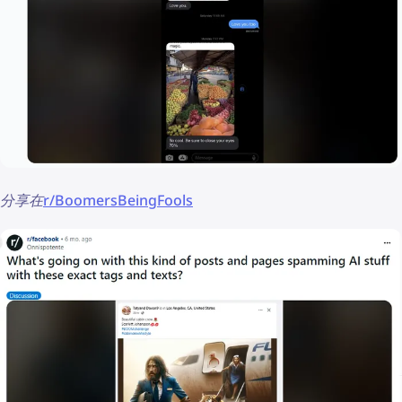
分享在
r/BoomersBeingFools