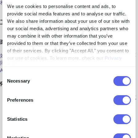
相同和相似的图像，帮助标记AI生成的内容。
We use cookies to personalise content and ads, to
provide social media features and to analyse our traffic.
We also share information about your use of our site with
工作原理：
our social media, advertising and analytics partners who
may combine it with other information that you’ve
面孔
provided to them or that they’ve collected from your use
of their services. By clicking "Accept All," you consent to
如果你将一个面孔上传到lenso.ai，它返回的模糊相似图像是不
our use of cookies. To learn more, check our
Privacy
同的人，全部看起来都是AI生成的，那么原始图像也很可能是
Policy
.
AI。
Consent
Necessary
Selection
怀疑这是AI吗？试试：
从
thispersondoesnotexist.com
下载一张图片，该网站充
Preferences
满了AI生成的图像。
访问
lenso.ai
，在主页上上传该图像。
Statistics
结果应该显示许多相似的面孔，全部是AI生成的。