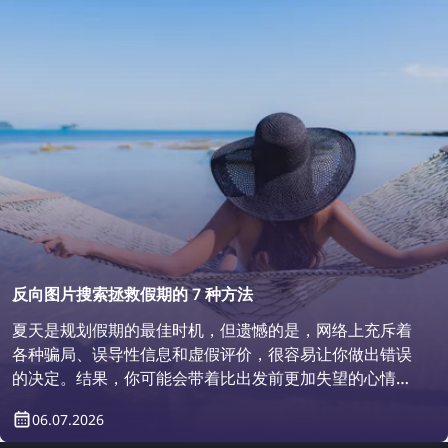
反向图片搜索拯救假期的 7 种方法
夏天是规划假期的最佳时机，但遗憾的是，网络上充斥着
各种骗局、误导性信息和虚假评价，很容易让你做出错误
的决定。结果，你可能会带着比出发前更加失望的心情结
束假期。下面就来看看，**反向图片搜索**如何彻底改变
06.07.2026
你的旅行体验，帮助你避开各种陷阱！