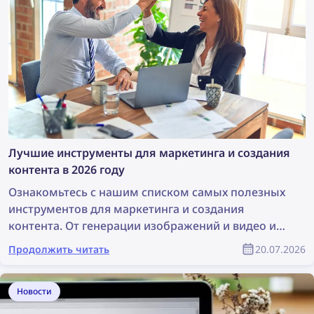
Лучшие инструменты для маркетинга и создания
контента в 2026 году
Ознакомьтесь с нашим списком самых полезных
инструментов для маркетинга и создания
контента. От генерации изображений и видео и
дизайна до поиска контента и защиты авторских
Продолжить читать
20.07.2026
прав — эти инструменты могут значительно
облегчить работу любой маркетинговой
команды. В этой статье представлен полный
Новости
список лучших инструментов для маркетологов и