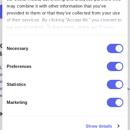
may combine it with other information that you’ve
Узнайте, как распознать дипфейки
provided to them or that they’ve collected from your use
of their services. By clicking "Accept All," you consent to
our use of cookies. To learn more, check our
Privacy
Policy
.
Consent
Определяйте поддельные изображения с
Necessary
Selection
lenso.ai
Preferences
Lenso — это инструмент обратного поиска
изображений на основе ИИ, который может
идентифицировать идентичные и похожие
Statistics
изображения за считанные секунды, помогая выявлять
контент, созданный ИИ.
Marketing
Как это работает:
Show details