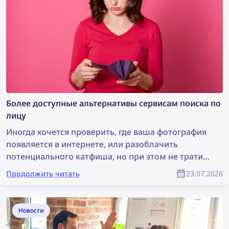
как удалить свои изображения с любого сайта с
помощью DMCA-ассистента lenso.ai.
Более доступные альтернативы сервисам поиска по
лицу
Иногда хочется проверить, где ваша фотография
появляется в интернете, или разоблачить
потенциального катфиша, но при этом не тратить
целое состояние на сервис поиска по лицу.
Продолжить читать
23.07.2026
Давайте рассмотрим несколько более доступных
альтернатив, которые при этом остаются
эффективными.
Новости