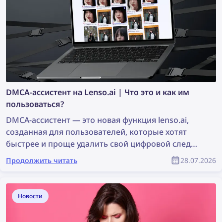
DMCA-ассистент на Lenso.ai | Что это и как им
пользоваться?
DMCA-ассистент — это новая функция lenso.ai,
созданная для пользователей, которые хотят
быстрее и проще удалить свой цифровой след
или фотографии, защищённые авторским
Продолжить читать
28.07.2026
правом. Инструмент создаёт готовые к
копированию письма, которые можно
использовать для отправки запросов на удаление
Новости
контента по DMCA сайтам, где были найдены
изображения. Продолжайте читать, чтобы узнать,