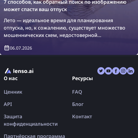
7 способов, как обратный поиск по изображению
может спасти ваш отпуск
Лето — идеальное время для планирования
отпуска, но, к сожалению, существует множество
мошеннических схем, недостоверной
информации и поддельных отзывов, которые
06.07.2026
могут сбить вас с пути. В результате вы можете
вернуться из отпуска ещё более
разочарованными, чем были до поездки.
Давайте разберёмся, как обратный поиск по
О нас
Ресурсы
изображению может раз и навсегда спасти ваш
отпуск!
Ценник
FAQ
API
Блог
Защита
Контакт
конфиденциальности
Партнёрская программа