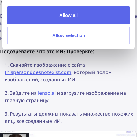
Лица
Если вы загрузите лицо на lenso.ai, и он вернёт похожие
Allow all
изображения разных людей, все они будут выглядеть
как созданные ИИ. Это значит, что исходное
Allow selection
изображение, вероятно, тоже было создано ИИ.
Подозреваете, что это ИИ? Проверьте:
Скачайте изображение с сайта
thispersondoesnotexist.com
, который полон
изображений, созданных ИИ.
Зайдите на
lenso.ai
и загрузите изображение на
главную страницу.
Результаты должны показать множество похожих
лиц, все созданные ИИ.