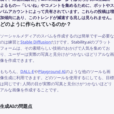
よるもの—「いいね」やコメントを集めるために、ボットやス
パムアカウントによって共有されています。これらの投稿は増
加傾向にあり、このトレンドが減速する兆しは見られません。
どのように作られているのか？
ソーシャルメディアのスパムを作成するのは簡単です—必要な
のは練習と
Stable Diffusion
だけです。Stability.aiのプラット
フォームは、その素晴らしい技術のおかげで人気を集めてお
り、ユーザーは実際の写真と見分けがつかないほどリアルな画
像を作成できます。
もちろん、
DALL-E
や
Playground AI
のような他のツールも画
像生成に利用できます。どのツールを使用するにしても、目標
は同じです: 人間の目が実際の写真と見分けがつかないほどリ
アルな画像を作成することです。
生成AIの問題点