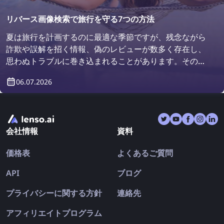
リバース画像検索で旅行を守る7つの方法
夏は旅行を計画するのに最適な季節ですが、残念ながら
詐欺や誤解を招く情報、偽のレビューが数多く存在し、
思わぬトラブルに巻き込まれることがあります。その結
果、せっかくの旅行が終わった後に、出発前よりもがっ
06.07.2026
かりした気持ちで帰宅することになるかもしれません。
そこで今回は、**リバース画像検索**が旅行をどのよう
に守ってくれるのかをご紹介します。
会社情報
資料
価格表
よくあるご質問
API
ブログ
プライバシーに関する方針
連絡先
アフィリエイトプログラム