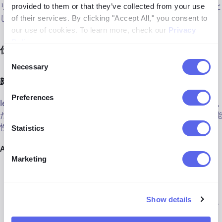
リバースイメージ検索ツールで、AI生成コンテンツをフラグと
provided to them or that they’ve collected from your use
して識別するのに役立ちます。
of their services. By clicking "Accept All," you consent to
our use of cookies. To learn more, check our
Privacy
Policy
.
仕組み:
Consent
Necessary
Selection
顔
Preferences
lenso.aiに顔画像をアップロードし、異なるAI生成のような似
た画像が表示された場合、元の画像もAIによるものである可能
性が高いです。
Statistics
AIだと疑っていますか？試してみましょう:
Marketing
thispersondoesnotexist.com
から画像をダウンロードし
ます。このサイトにはAI生成の画像が満載です。
Show details
lenso.ai
にアクセスし、メインページに画像をアップロー
ドします。