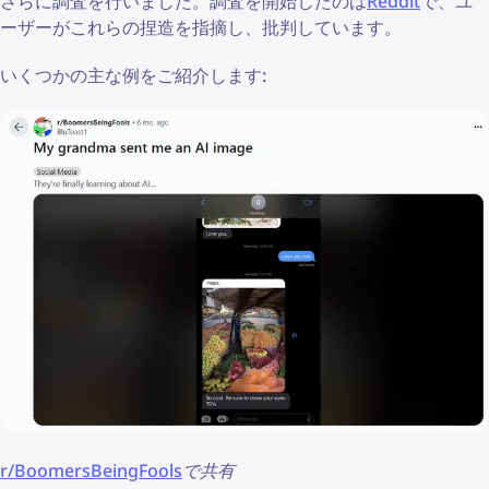
さらに調査を行いました。調査を開始したのは
Reddit
で、ユ
ーザーがこれらの捏造を指摘し、批判しています。
いくつかの主な例をご紹介します:
r/BoomersBeingFools
で共有