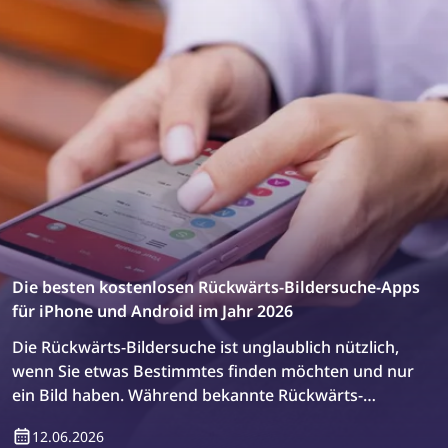
Die besten kostenlosen Rückwärts-Bildersuche-Apps
für iPhone und Android im Jahr 2026
Die Rückwärts-Bildersuche ist unglaublich nützlich,
wenn Sie etwas Bestimmtes finden möchten und nur
ein Bild haben. Während bekannte Rückwärts-
Bildersuche-Tools wie lenso.ai, TinEye und
12.06.2026
Copyseeker existieren, gibt es auch zahlreiche