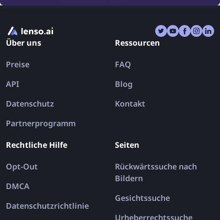
Bildsuch-Apps, die mehrere Tools in einer App
kombinieren. Lassen Sie uns die besten Rückwärts-
Bildersuche-Apps für iPhone und Android im Jahr
Über uns
Ressourcen
2026 erkunden.
Preise
FAQ
API
Blog
Datenschutz
Kontakt
Partnerprogramm
Rechtliche Hilfe
Seiten
Opt-Out
Rückwärtssuche nach
Bildern
DMCA
Gesichtssuche
Datenschutzrichtlinie
Urheberrechtssuche