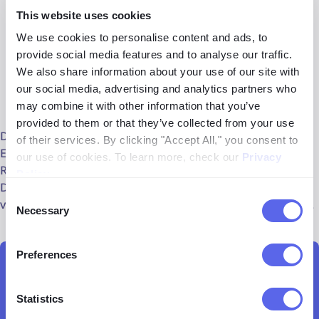
informieren
This website uses cookies
Vorschlag für die Entwicklung einer
We use cookies to personalise content and ads, to
Organisationskultur, die das Risikomanagement für KI
provide social media features and to analyse our traffic.
integriert
We also share information about your use of our site with
our social media, advertising and analytics partners who
Risikobewertungen
may combine it with other information that you’ve
provided to them or that they’ve collected from your use
Da der US-Markt zweifellos ein Vorreiter in der
of their services. By clicking "Accept All," you consent to
Entwicklung von KI-Technologie ist, sollte eine solche
our use of cookies. To learn more, check our
Privacy
Regulierung so schnell wie möglich durchgeführt werden.
Policy
.
Das würde definitiv dazu beitragen, die wachsende Liste
Consent
von
KI-Gefahren für die kommenden Jahre zu verhindern
.
Necessary
Selection
Preferences
Entdecken Sie lenso.ai
Statistics
Starten Sie die umgekehrte Bildsuche