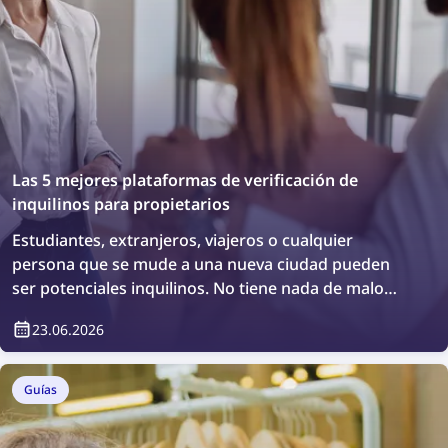
Las 5 mejores plataformas de verificación de
inquilinos para propietarios
Estudiantes, extranjeros, viajeros o cualquier
persona que se mude a una nueva ciudad pueden
ser potenciales inquilinos. No tiene nada de malo
querer realizar una comprobación adicional de
23.06.2026
antecedentes o simplemente verificar quién vivirá en
su propiedad. ¿Cómo puede hacerlo? Fácilmente, con
plataformas de verificación de inquilinos.
Guías