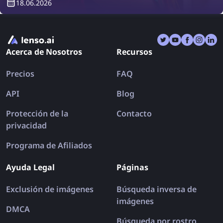
18.06.2026
búsqueda inversa de imágenes! Descubre cómo
encontrar ropa usando una búsqueda inversa de
imágenes.
Acerca de Nosotros
Recursos
Precios
FAQ
API
Blog
Protección de la
Contacto
privacidad
Programa de Afiliados
Ayuda Legal
Páginas
Exclusión de imágenes
Búsqueda inversa de
imágenes
DMCA
Búsqueda por rostro