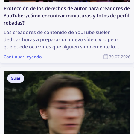
Protección de los derechos de autor para creadores de
YouTube: ¿cómo encontrar miniaturas y fotos de perfil
robadas?
Los creadores de contenido de YouTube suelen
dedicar horas a preparar un nuevo vídeo, y lo peor
que puede ocurrir es que alguien simplemente lo
robe, lo reutilice de forma indebida y el creador no
Continuar leyendo
30.07.2026
reciba ningún reconocimiento por su trabajo. ¿Cómo
puedes encontrar contenido robado y proteger tus
derechos de autor como parte de la comunidad de
Guías
YouTube?