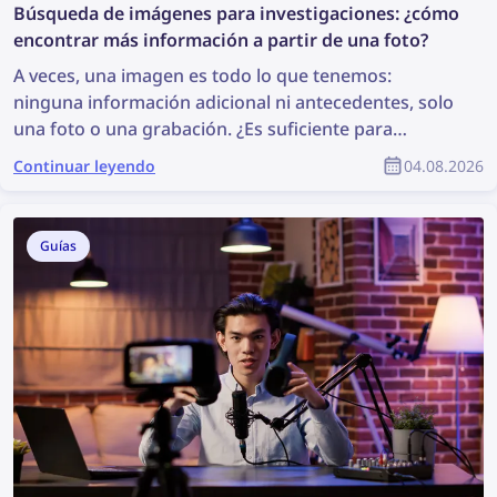
Búsqueda de imágenes para investigaciones: ¿cómo
encontrar más información a partir de una foto?
A veces, una imagen es todo lo que tenemos:
ninguna información adicional ni antecedentes, solo
una foto o una grabación. ¿Es suficiente para
comenzar una investigación? Puede que no sea lo
Continuar leyendo
04.08.2026
ideal, pero es suficiente para realizar una búsqueda
de imágenes, que puede revelar información valiosa
y contribuir a la investigación. Entonces, ¿cómo
Guías
puedes encontrar más información a partir de una
foto?