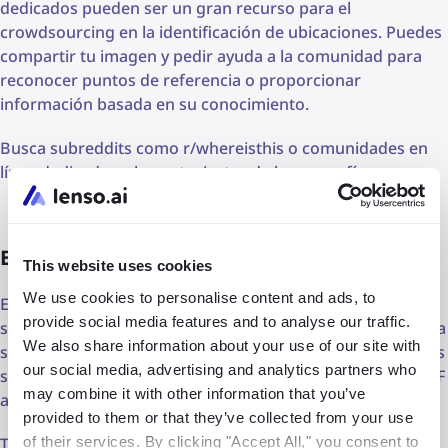
dedicados pueden ser un gran recurso para el
crowdsourcing en la identificación de ubicaciones. Puedes
compartir tu imagen y pedir ayuda a la comunidad para
reconocer puntos de referencia o proporcionar
información basada en su conocimiento.
Busca subreddits como r/whereisthis o comunidades en
línea dedicadas a los entusiastas de la geografía.
En busca de la ubicación de una imagen
This website uses cookies
We use cookies to personalise content and ads, to
Esperamos que los consejos que proporcionamos hayan
provide social media features and to analyse our traffic.
sido útiles para encontrar el lugar que buscabas. Recuerda
We also share information about your use of our site with
siempre mantener tus imágenes seguras compartiéndolas
our social media, advertising and analytics partners who
solo en plataformas confiables y eliminando los datos EXIF
may combine it with other information that you’ve
antes de compartirlas con el mundo.
provided to them or that they’ve collected from your use
of their services. By clicking "Accept All," you consent to
Ten en cuenta que, aunque todas las sugerencias que