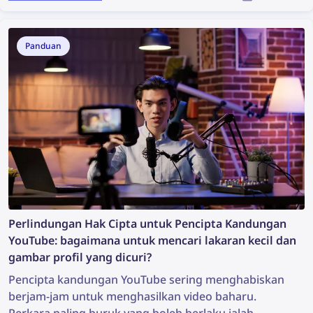
mungkin bukan keadaan yang ideal, tetapi sudah
mencukupi untuk melakukan carian imej yang boleh
mendedahkan maklumat berharga dan membantu
Panduan
penyiasatan. Jadi, bagaimanakah anda boleh
mendapatkan lebih banyak maklumat daripada foto?
Perlindungan Hak Cipta untuk Pencipta Kandungan
YouTube: bagaimana untuk mencari lakaran kecil dan
gambar profil yang dicuri?
Pencipta kandungan YouTube sering menghabiskan
berjam-jam untuk menghasilkan video baharu.