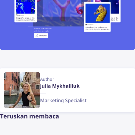
Author
Julia Mykhailiuk
Marketing Specialist
Teruskan membaca