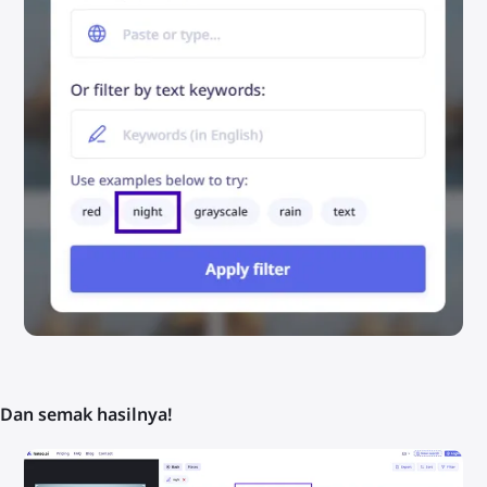
Dan semak hasilnya!