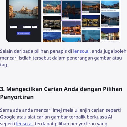
Selain daripada pilihan penapis di
lenso.ai
, anda juga boleh
mencari istilah tersebut dalam penerangan gambar atau
tag.
3. Mengecilkan Carian Anda dengan Pilihan
Penyortiran
Sama ada anda mencari imej melalui enjin carian seperti
Google atau alat carian gambar terbalik berkuasa AI
seperti
lenso.ai
, terdapat pilihan penyortiran yang