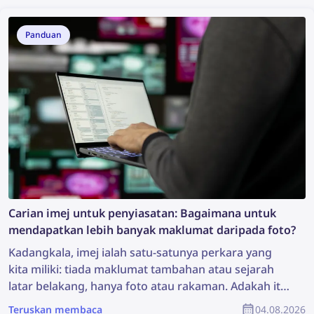
Panduan
Carian imej untuk penyiasatan: Bagaimana untuk
mendapatkan lebih banyak maklumat daripada foto?
Kadangkala, imej ialah satu-satunya perkara yang
kita miliki: tiada maklumat tambahan atau sejarah
latar belakang, hanya foto atau rakaman. Adakah itu
mencukupi untuk memulakan penyiasatan? Ia
Teruskan membaca
04.08.2026